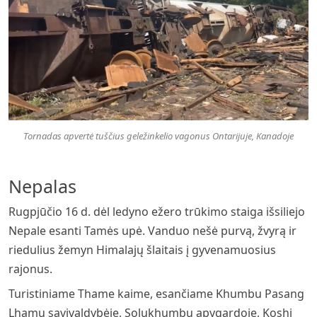
Tornadas apvertė tuščius geležinkelio vagonus Ontarijuje, Kanadoje
Nepalas
Rugpjūčio 16 d. dėl ledyno ežero trūkimo staiga išsiliejo
Nepale esanti Tamės upė. Vanduo nešė purvą, žvyrą ir
riedulius žemyn Himalajų šlaitais į gyvenamuosius
rajonus.
Turistiniame Thame kaime, esančiame Khumbu Pasang
Lhamu savivaldybėje, Solukhumbu apygardoje, Koshi