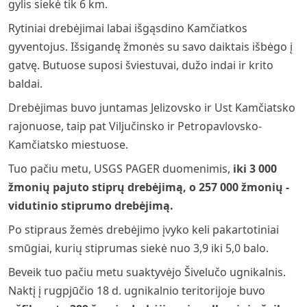
gylis siekė tik 6 km.
Rytiniai drebėjimai labai išgąsdino Kamčiatkos
gyventojus. Išsigandę žmonės su savo daiktais išbėgo į
gatvę. Butuose suposi šviestuvai, dužo indai ir krito
baldai.
Drebėjimas buvo juntamas Jelizovsko ir Ust Kamčiatsko
rajonuose, taip pat Viljučinsko ir Petropavlovsko-
Kamčiatsko miestuose.
Tuo pačiu metu, USGS PAGER duomenimis,
iki 3 000
žmonių pajuto stiprų drebėjimą, o 257 000 žmonių -
vidutinio stiprumo drebėjimą.
Po stipraus žemės drebėjimo įvyko keli pakartotiniai
smūgiai, kurių stiprumas siekė nuo 3,9 iki 5,0 balo.
Beveik tuo pačiu metu suaktyvėjo Šivelučo ugnikalnis.
Naktį į rugpjūčio 18 d. ugnikalnio teritorijoje buvo