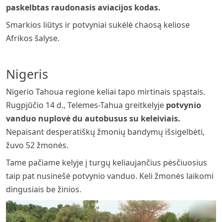
paskelbtas raudonasis aviacijos kodas.
Smarkios liūtys ir potvyniai sukėlė chaosą keliose
Afrikos šalyse.
Nigeris
Nigerio Tahoua regione keliai tapo mirtinais spąstais.
Rugpjūčio 14 d., Telemes-Tahua greitkelyje
potvynio
vanduo nuplovė du autobusus su keleiviais.
Nepaisant desperatiškų žmonių bandymų išsigelbėti,
žuvo 52 žmonės.
Tame pačiame kelyje į turgų keliaujančius pėsčiuosius
taip pat nusinešė potvynio vanduo. Keli žmonės laikomi
dingusiais be žinios.