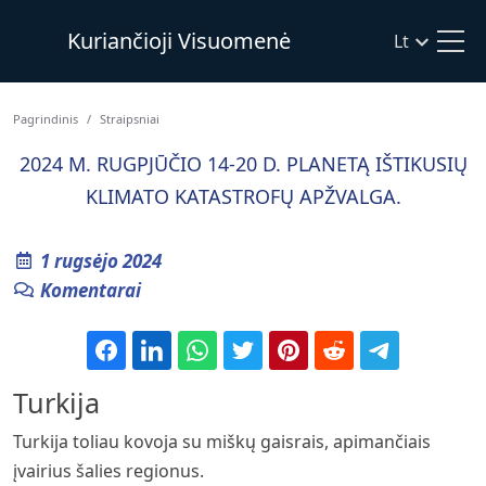
Kuriančioji Visuomenė
Lt
Pagrindinis
Straipsniai
2024 M. RUGPJŪČIO 14-20 D. PLANETĄ IŠTIKUSIŲ
KLIMATO KATASTROFŲ APŽVALGA.
1 rugsėjo 2024
Komentarai
Turkija
Turkija toliau kovoja su miškų gaisrais, apimančiais
įvairius šalies regionus.