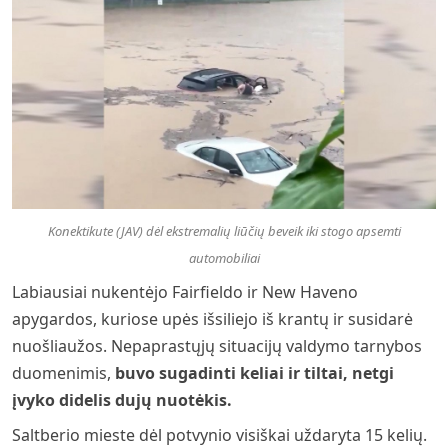
Konektikute (JAV) dėl ekstremalių liūčių beveik iki stogo apsemti
automobiliai
Labiausiai nukentėjo Fairfieldo ir New Haveno
apygardos, kuriose upės išsiliejo iš krantų ir susidarė
nuošliaužos. Nepaprastųjų situacijų valdymo tarnybos
duomenimis,
buvo sugadinti keliai ir tiltai, netgi
įvyko didelis dujų nuotėkis.
Saltberio mieste dėl potvynio visiškai uždaryta 15 kelių.