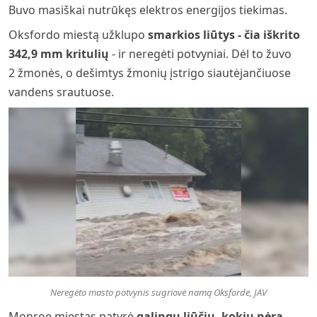
Buvo masiškai nutrūkęs elektros energijos tiekimas.
Oksfordo miestą užklupo
smarkios liūtys - čia iškrito
342,9 mm kritulių
- ir neregėti potvyniai. Dėl to žuvo
2 žmonės, o dešimtys žmonių įstrigo siautėjančiuose
vandens srautuose.
Neregėto masto potvynis sugriovė namą Oksforde, JAV
Monroe miestas patyrė
galingų liūčių, kokių nėra