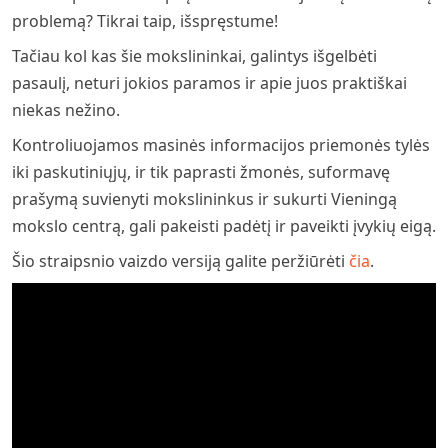
problemą? Tikrai taip, išspręstume!
Tačiau kol kas šie mokslininkai, galintys išgelbėti
pasaulį, neturi jokios paramos ir apie juos praktiškai
niekas nežino.
Kontroliuojamos masinės informacijos priemonės tylės
iki paskutiniųjų, ir tik paprasti žmonės, suformavę
prašymą suvienyti mokslininkus ir sukurti Vieningą
mokslo centrą, gali pakeisti padėtį ir paveikti įvykių eigą.
Šio straipsnio vaizdo versiją galite peržiūrėti
čia
.