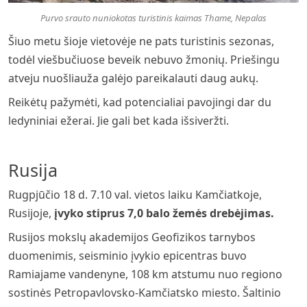
Purvo srauto nuniokotas turistinis kaimas Thame, Nepalas
Šiuo metu šioje vietovėje ne pats turistinis sezonas,
todėl viešbučiuose beveik nebuvo žmonių. Priešingu
atveju nuošliauža galėjo pareikalauti daug aukų.
Reikėtų pažymėti, kad potencialiai pavojingi dar du
ledyniniai ežerai. Jie gali bet kada išsiveržti.
Rusija
Rugpjūčio 18 d. 7.10 val. vietos laiku Kamčiatkoje,
Rusijoje,
įvyko stiprus 7,0 balo žemės drebėjimas.
Rusijos mokslų akademijos Geofizikos tarnybos
duomenimis, seisminio įvykio epicentras buvo
Ramiajame vandenyne, 108 km atstumu nuo regiono
sostinės Petropavlovsko-Kamčiatsko miesto. Šaltinio