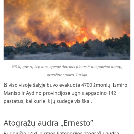
Miškų gaisrų liepsnos apėmė didelius plotus ir nuspalvino dangų
oranžine spalva, Turkija
Iš viso visoje šalyje buvo evakuota 4700 žmonių. Izmiro,
Maniso ir Aydino provincijose ugnis apgadino 142
pastatus, kai kurie iš jų sudegė visiškai.
Atogrąžų audra „Ernesto”
Rugpjūčio 14 d. pirmos kategorijos atogrąžų audra