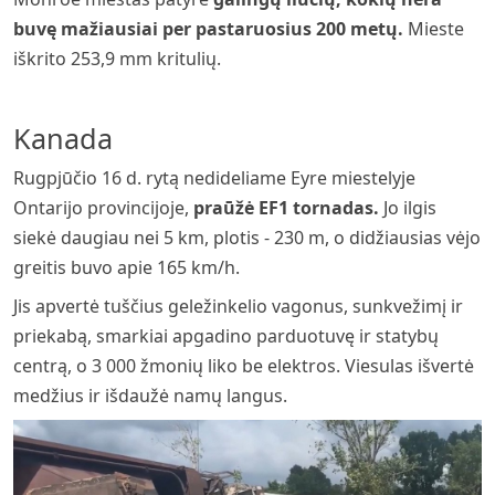
buvę mažiausiai per pastaruosius 200 metų.
Mieste
iškrito 253,9 mm kritulių.
Kanada
Rugpjūčio 16 d. rytą nedideliame Eyre miestelyje
Ontarijo provincijoje,
praūžė EF1 tornadas.
Jo ilgis
siekė daugiau nei 5 km, plotis - 230 m, o didžiausias vėjo
greitis buvo apie 165 km/h.
Jis apvertė tuščius geležinkelio vagonus, sunkvežimį ir
priekabą, smarkiai apgadino parduotuvę ir statybų
centrą, o 3 000 žmonių liko be elektros. Viesulas išvertė
medžius ir išdaužė namų langus.