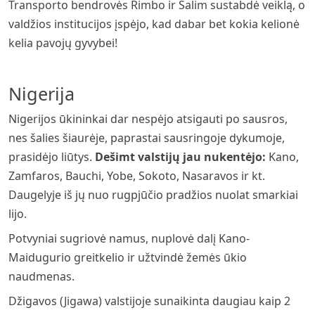
Transporto bendrovės Rimbo ir Salim sustabdė veiklą, o
valdžios institucijos įspėjo, kad dabar bet kokia kelionė
kelia pavojų gyvybei!
Nigerija
Nigerijos ūkininkai dar nespėjo atsigauti po sausros,
nes šalies šiaurėje, paprastai sausringoje dykumoje,
prasidėjo liūtys.
Dešimt valstijų jau nukentėjo:
Kano,
Zamfaros, Bauchi, Yobe, Sokoto, Nasaravos ir kt.
Daugelyje iš jų nuo rugpjūčio pradžios nuolat smarkiai
lijo.
Potvyniai sugriovė namus, nuplovė dalį Kano-
Maidugurio greitkelio ir užtvindė žemės ūkio
naudmenas.
Džigavos (Jigawa) valstijoje sunaikinta daugiau kaip 2