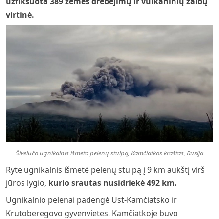
užfiksuota 389 žemės drebėjimų ir vulkaninių žaibų
virtinė
.
Šivelučo ugnikalnis išmeta pelenų stulpą, Kamčiatkos kraštas, Rusija
Ryte ugnikalnis išmetė pelenų stulpą į 9 km aukštį virš
jūros lygio,
kurio srautas nusidriekė 492 km.
Ugnikalnio pelenai padengė Ust-Kamčiatsko ir
Krutoberegovo gyvenvietes. Kamčiatkoje buvo