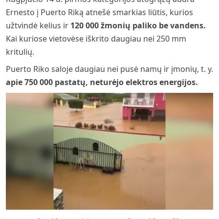
Ernesto į Puerto Riką atnešė smarkias liūtis, kurios
užtvindė kelius ir
120 000 žmonių paliko be vandens.
Kai kuriose vietovėse iškrito daugiau nei 250 mm
kritulių.
Puerto Riko saloje daugiau nei pusė namų ir įmonių, t. y.
apie 750 000 pastatų, neturėjo elektros energijos
.