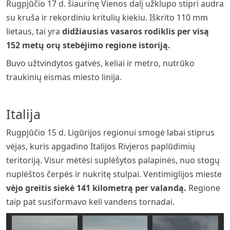
Rugpjūčio 17 d. šiaurinę Vienos dalį užklupo stipri audra
su kruša ir rekordiniu kritulių kiekiu. Iškrito 110 mm
lietaus, tai yra
didžiausias vasaros rodiklis per visą
152 metų orų stebėjimo regione istoriją.
Buvo užtvindytos gatvės, keliai ir metro, nutrūko
traukinių eismas miesto linija.
Italija
Rugpjūčio 15 d. Ligūrijos regionui smogė labai stiprus
vėjas, kuris apgadino Italijos Rivjeros paplūdimių
teritoriją. Visur mėtėsi suplėšytos palapinės, nuo stogų
nuplėštos čerpės ir nukritę stulpai. Ventimiglijos mieste
vėjo greitis siekė 141 kilometrą per valandą.
Regione
taip pat susiformavo keli vandens tornadai.