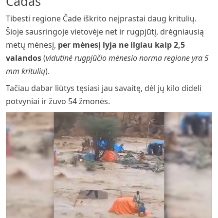
Čadas
Tibesti regione Čade iškrito neįprastai daug kritulių.
Šioje sausringoje vietovėje net ir rugpjūtį, drėgniausią
metų mėnesį,
per mėnesį lyja ne ilgiau kaip 2,5
valandos
(
vidutinė rugpjūčio mėnesio norma regione yra 5
mm kritulių
).
Tačiau dabar liūtys tęsiasi jau savaitę, dėl jų kilo dideli
potvyniai ir žuvo 54 žmonės.