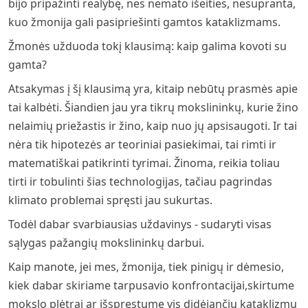
bijo pripažinti realybę, nes nemato išeities, nesupranta,
kuo žmonija gali pasipriešinti gamtos kataklizmams.
Žmonės užduoda tokį klausimą: kaip galima kovoti su
gamta?
Atsakymas į šį klausimą yra, kitaip nebūtų prasmės apie
tai kalbėti. Šiandien jau yra tikrų mokslininkų, kurie žino
nelaimių priežastis ir žino, kaip nuo jų apsisaugoti. Ir tai
nėra tik hipotezės ar teoriniai pasiekimai, tai rimti ir
matematiškai patikrinti tyrimai. Žinoma, reikia toliau
tirti ir tobulinti šias technologijas, tačiau pagrindas
klimato problemai spręsti jau sukurtas.
Todėl dabar svarbiausias uždavinys - sudaryti visas
sąlygas pažangių mokslininkų darbui.
Kaip manote, jei mes, žmonija, tiek pinigų ir dėmesio,
kiek dabar skiriame tarpusavio konfrontacijai,skirtume
mokslo plėtrai ar išspręstume vis didėjančių kataklizmų