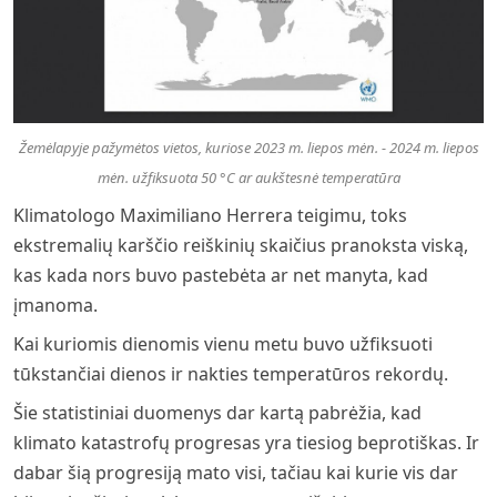
Žemėlapyje pažymėtos vietos, kuriose 2023 m. liepos mėn. - 2024 m. liepos
mėn. užfiksuota 50 °C ar aukštesnė temperatūra
Klimatologo Maximiliano Herrera teigimu, toks
ekstremalių karščio reiškinių skaičius pranoksta viską,
kas kada nors buvo pastebėta ar net manyta, kad
įmanoma.
Kai kuriomis dienomis vienu metu buvo užfiksuoti
tūkstančiai dienos ir nakties temperatūros rekordų.
Šie statistiniai duomenys dar kartą pabrėžia, kad
klimato katastrofų progresas yra tiesiog beprotiškas. Ir
dabar šią progresiją mato visi, tačiau kai kurie vis dar