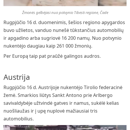
Žmonės gelbėjasi nuo potvynio Tibesti regione, Čade
Rugpjūčio 16 d. duomenimis, šešios regiono apygardos
buvo užlietos, vanduo nunešė tūkstančius automobilių
ir apgadino arba sugriovė 16 200 namų. Nuo potvynio
nukentėjo daugiau kaip 261 000 žmonių.
Per Europą taip pat praūžė galingos audros.
Austrija
Rugpjūčio 16 d. Austrijoje nukentėjo Tirolio federacinė
žemė. Smarkios liūtys Sankt Antono prie Arlbergo
savivaldybėje užtvindė gatves ir namus, sukėlė kelias
nuošliaužas ir į upę nuplovė mažiausiai tris
automobilius.