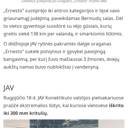
Smarkūs potvyniai po uragano „Ernesto” Puerto Rike
„Ernesto” sustiprėjo iki antros kategorijos ir tęsė savo
griaunamąjį judėjimą, paveikdamas Bermudų salas. Dėl
to vietos gyventojai susidūrė su vėjo gūsiais, kurių
greitis siekė 138 km per valandą, ir smarkiomis liūtimis.
O didžiojoje JAV rytinės pakrantės dalyje uraganas
„Ernesto” sukėlė potvynius ir gyvybei pavojingą
bangavimą, per kurį žuvo mažiausiai 3 žmonės, dviejų
aukštų namas buvo nublokštas į vandenyną.
JAV
Rugpjūčio 18 d. JAV Konektikuto valstijos pietvakariuose
praūžė ekstremalios liūtys, kai kuriose vietovėse
iškrito
iki 300 mm kritulių
.