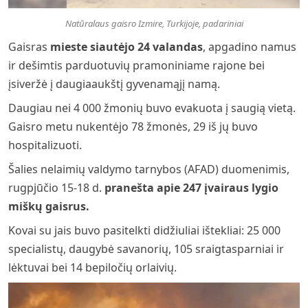
Natūralaus gaisro Izmire, Turkijoje, padariniai
Gaisras
mieste siautėjo 24 valandas
, apgadino namus
ir dešimtis parduotuvių pramoniniame rajone bei
įsiveržė į daugiaaukštį gyvenamąjį namą.
Daugiau nei 4 000 žmonių buvo evakuota į saugią vietą.
Gaisro metu nukentėjo 78 žmonės, 29 iš jų buvo
hospitalizuoti.
Šalies nelaimių valdymo tarnybos (AFAD) duomenimis,
rugpjūčio 15-18 d.
pranešta apie 247 įvairaus lygio
miškų gaisrus.
Kovai su jais buvo pasitelkti didžiuliai ištekliai: 25 000
specialistų, daugybė savanorių, 105 sraigtasparniai ir
lėktuvai bei 14 bepiločių orlaivių.