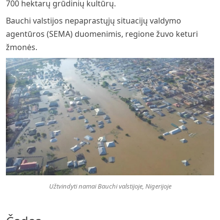
700 hektarų grūdinių kultūrų.
Bauchi valstijos nepaprastųjų situacijų valdymo
agentūros (SEMA) duomenimis, regione žuvo keturi
žmonės.
Užtvindyti namai Bauchi valstijoje, Nigerijoje