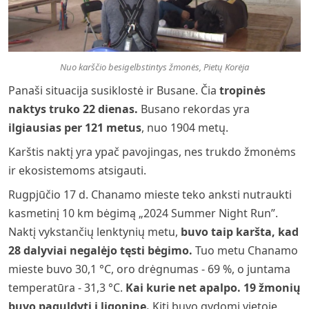
Nuo karščio besigelbstintys žmonės, Pietų Korėja
Panaši situacija susiklostė ir Busane. Čia
tropinės
naktys truko 22 dienas.
Busano rekordas yra
ilgiausias per 121 metus
, nuo 1904 metų.
Karštis naktį yra ypač pavojingas, nes trukdo žmonėms
ir ekosistemoms atsigauti.
Rugpjūčio 17 d. Chanamo mieste teko anksti nutraukti
kasmetinį 10 km bėgimą „2024 Summer Night Run”.
Naktį vykstančių lenktynių metu,
buvo taip karšta, kad
28 dalyviai negalėjo tęsti bėgimo.
Tuo metu Chanamo
mieste buvo 30,1 °C, oro drėgnumas - 69 %, o juntama
temperatūra - 31,3 °C.
Kai kurie net apalpo. 19 žmonių
buvo paguldyti į ligoninę.
Kiti buvo gydomi vietoje.