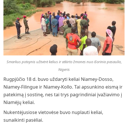
Smarkus potvynis užtvėrė kelius ir atkirto žmones nuo išorinio pasaulio,
Nigeris
Rugpjūčio 18 d. buvo uždaryti keliai Niamey-Dosso,
Niamey-Filingue ir Niamey-Kollo. Tai apsunkino eismą ir
patekimą į sostinę, nes tai trys pagrindiniai įvažiavimo į
Niamėjų keliai.
Nukentėjusiose vietovėse buvo nuplauti keliai,
sunaikinti pasėliai.