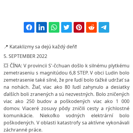
📍 Kataklizmy sa dejú každý deň❗️
5. SEPTEMBER 2022
💥 ČÍNA: V provincii S'-čchuan došlo k silnému plytkému
zemetraseniu s magnitúdou 6,8 STEP. V obci Ludin bolo
zemetrasenie také silné, že pre ľudí bolo ťažké udržať sa
na nohách. Žiaľ, viac ako 80 ľudí zahynulo a desiatky
ďalších boli zranených a sú nezvestných. Bolo zničených
viac ako 250 budov a poškodených viac ako 1 000
domov. Viaceré zosuvy pôdy zničili cesty a rýchlostné
komunikácie. Niekoľko vodných elektrární bolo
poškodených. V oblasti katastrofy sa aktívne vykonávali
záchranné práce.