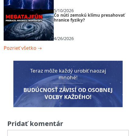
5/10/2026
Čo núti zemskú klímu presahovať
hranice fyziky?
4/26/2026
Pozrieť všetko
→
Teraz môže každý urobiť naozaj
mnohé!
BUDÚCNOSŤ ZÁVISÍ OD OSOBNEJ
VOĽBY KAŽDÉHO!
Pridať komentár