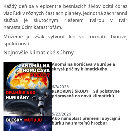
Každý deň sa v epicentre besniacich živlov ocitá čoraz
viac ľudí v rôznych častiach planéty. Jednotná záchranná
služba je skutočným riešením tvárou v tvár
narastajúcim katastrofám.
Môžeme ju však vytvoriť len vo formáte Tvorivej
spoločnosti.
Najnovšie klimatické súhrny
Anomálna horúčava v Európe a
skryté príčiny klimatického
kolapsu
6/8/2026
REKORDNÉ ŠKODY | Sú poisťovne
pripravené na novú klimatickú
realitu?
5/23/2026
Ako nanoplast premenil obyčajnú
búrku na smrteľnú hrozbu?