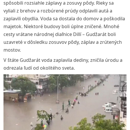
spôsobili rozsiahle záplavy a zosuvy pôdy. Rieky sa
vyliali z brehov a rozbúrené prúdy odplavili autá a
zaplavili obydlia. Voda sa dostala do domov a poškodila
majetok. Niektoré budovy boli úplne zničené. Mnohé
cesty vrátane národnej diaľnice Dillí – Gudžarát boli
uzavreté v dôsledku zosuvov pôdy, záplav a zrútených
mostov.
V štáte Gudžarát voda zaplavila dediny, zničila úrodu a
odrezala ľudí od okolitého sveta.