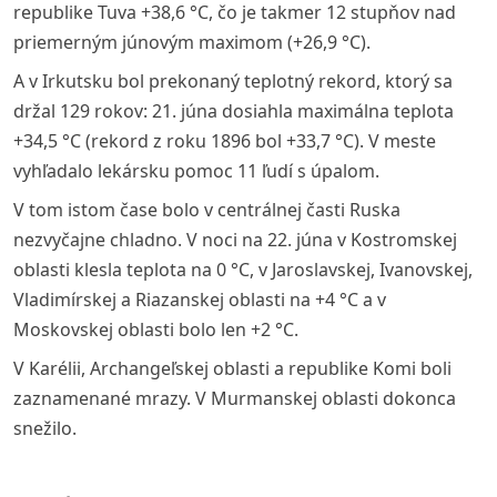
republike Tuva +38,6 °C, čo je takmer 12 stupňov nad
priemerným júnovým maximom (+26,9 °C).
A v Irkutsku bol prekonaný teplotný rekord, ktorý sa
držal 129 rokov: 21. júna dosiahla maximálna teplota
+34,5 °C (rekord z roku 1896 bol +33,7 °C). V meste
vyhľadalo lekársku pomoc 11 ľudí s úpalom.
V tom istom čase bolo v centrálnej časti Ruska
nezvyčajne chladno. V noci na 22. júna v Kostromskej
oblasti klesla teplota na 0 °C, v Jaroslavskej, Ivanovskej,
Vladimírskej a Riazanskej oblasti na +4 °C a v
Moskovskej oblasti bolo len +2 °C.
V Karélii, Archangeľskej oblasti a republike Komi boli
zaznamenané mrazy. V Murmanskej oblasti dokonca
snežilo.