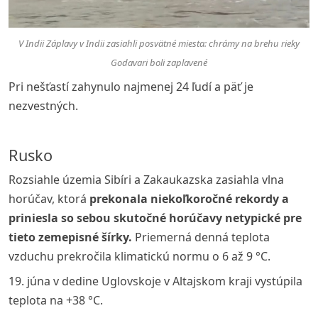
V Indii Záplavy v Indii zasiahli posvätné miesta: chrámy na brehu rieky
Godavari boli zaplavené
Pri nešťastí zahynulo najmenej 24 ľudí a päť je
nezvestných.
Rusko
Rozsiahle územia Sibíri a Zakaukazska zasiahla vlna
horúčav, ktorá
prekonala niekoľkoročné rekordy a
priniesla so sebou skutočné horúčavy netypické pre
tieto zemepisné šírky.
Priemerná denná teplota
vzduchu prekročila klimatickú normu o 6 až 9 °C.
19. júna v dedine Uglovskoje v Altajskom kraji vystúpila
teplota na +38 °C.