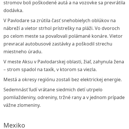
stromov boli poškodené autá a na vozovke sa prevrátila
dodávka.
V Pavlodare sa zrútila časť snehobielych oblúkov na
nábreží a vietor strhol prístrešky na pláži. Vo dvoroch
po celom meste sa povaľovali polámané konáre. Vietor
prevracal autobusové zastávky a poškodil strechu
miestneho úradu.
V meste Aksu v Pavlodarskej oblasti, žiaľ, zahynula žena
– strom spadol na taxík, v ktorom sa viezla.
Mestá a okresy regiónu zostali bez elektrickej energie.
Sedemnásť ľudí vrátane siedmich detí utrpelo
pomliaždeniny, odreniny, tržné rany a v jednom prípade
vážne zlomeniny.
Mexiko