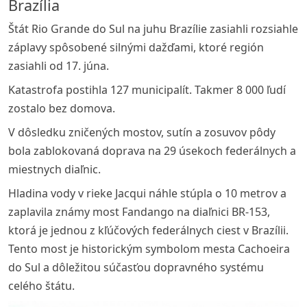
Brazília
Štát Rio Grande do Sul na juhu Brazílie zasiahli rozsiahle
záplavy spôsobené silnými dažďami, ktoré región
zasiahli od 17. júna.
Katastrofa postihla 127 municipalít. Takmer 8 000 ľudí
zostalo bez domova.
V dôsledku zničených mostov, sutín a zosuvov pôdy
bola zablokovaná doprava na 29 úsekoch federálnych a
miestnych diaľnic.
Hladina vody v rieke Jacqui náhle stúpla o 10 metrov a
zaplavila známy most Fandango na diaľnici BR-153,
ktorá je jednou z kľúčových federálnych ciest v Brazílii.
Tento most je historickým symbolom mesta Cachoeira
do Sul a dôležitou súčasťou dopravného systému
celého štátu.