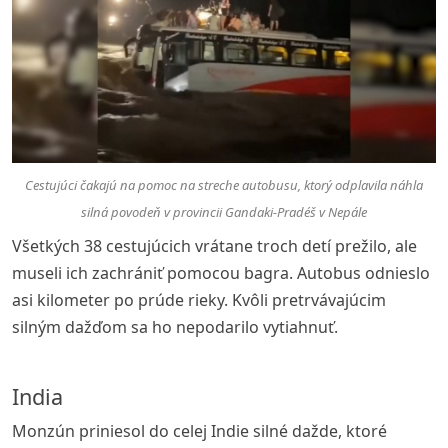
Cestujúci čakajú na pomoc na streche autobusu, ktorý odplavila náhla
silná povodeň v provincii Gandaki-Pradéš v Nepále
Všetkých 38 cestujúcich vrátane troch detí prežilo, ale
museli ich zachrániť pomocou bagra. Autobus odnieslo
asi kilometer po prúde rieky. Kvôli pretrvávajúcim
silným dažďom sa ho nepodarilo vytiahnuť.
India
Monzún priniesol do celej Indie silné dažde, ktoré