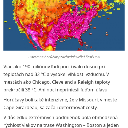
Extrémne horúčavy zachvátili veľkú časť USA
Viac ako 190 miliónov ľudí pociťovalo dusno pri
teplotách nad 32 °C a vysokej vlhkosti vzduchu. V
mestách ako Chicago, Cleveland a Raleigh teploty
prekročili 38 °C. Ani noci nepriniesli ľuďom úľavu.
Horúčavy boli také intenzívne, že v Missouri, v meste
Cape Girardeau, sa začali deformovať cesty.
V dôsledku extrémnych podmienok bola obmedzená
rýchlosť vlakov na trase Washington – Boston a jeden