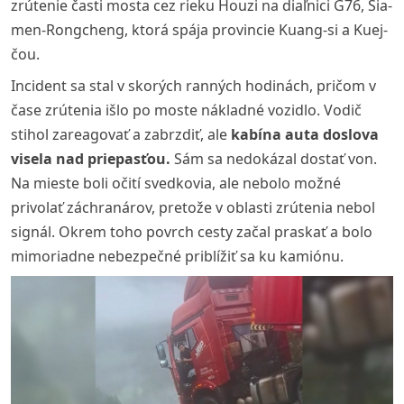
zrútenie časti mosta cez rieku Houzi na diaľnici G76, Sia-
men-Rongcheng, ktorá spája provincie Kuang-si a Kuej-
čou.
Incident sa stal v skorých ranných hodinách, pričom v
čase zrútenia išlo po moste nákladné vozidlo. Vodič
stihol zareagovať a zabrzdiť, ale
kabína auta doslova
visela nad priepasťou.
Sám sa nedokázal dostať von.
Na mieste boli očití svedkovia, ale nebolo možné
privolať záchranárov, pretože v oblasti zrútenia nebol
signál. Okrem toho povrch cesty začal praskať a bolo
mimoriadne nebezpečné priblížiť sa ku kamiónu.