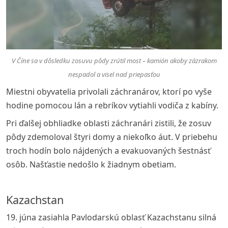
V Číne sa v dôsledku zosuvu pôdy zrútil most – kamión akoby zázrakom
nespadol a visel nad priepasťou
Miestni obyvatelia privolali záchranárov, ktorí po vyše
hodine pomocou lán a rebríkov vytiahli vodiča z kabíny.
Pri ďalšej obhliadke oblasti záchranári zistili, že zosuv
pôdy zdemoloval štyri domy a niekoľko áut. V priebehu
troch hodín bolo nájdených a evakuovaných šestnásť
osôb. Našťastie nedošlo k žiadnym obetiam.
Kazachstan
19. júna zasiahla Pavlodarskú oblasť Kazachstanu silná