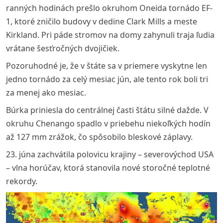
ranných hodinách prešlo okruhom Oneida tornádo EF-
1, ktoré zničilo budovy v dedine Clark Mills a meste
Kirkland. Pri páde stromov na domy zahynuli traja ľudia
vrátane šesťročných dvojičiek.
Pozoruhodné je, že v štáte sa v priemere vyskytne len
jedno tornádo za celý mesiac jún, ale tento rok boli tri
za menej ako mesiac.
Búrka priniesla do centrálnej časti štátu silné dažde. V
okruhu Chenango spadlo v priebehu niekoľkých hodín
až 127 mm zrážok, čo spôsobilo bleskové záplavy.
23. júna zachvátila polovicu krajiny – severovýchod USA
– vlna horúčav, ktorá stanovila nové storočné teplotné
rekordy.