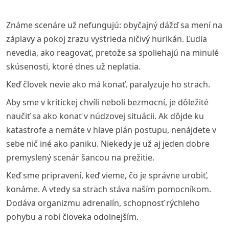
Známe scenáre už nefungujú: obyčajný dážď sa mení na
záplavy a pokoj zrazu vystrieda ničivý hurikán. Ľudia
nevedia, ako reagovať, pretože sa spoliehajú na minulé
skúsenosti, ktoré dnes už neplatia.
Keď človek nevie ako má konať, paralyzuje ho strach.
Aby sme v kritickej chvíli neboli bezmocní, je dôležité
naučiť sa ako konať v núdzovej situácii. Ak dôjde ku
katastrofe a nemáte v hlave plán postupu, nenájdete v
sebe nič iné ako paniku. Niekedy je už aj jeden dobre
premyslený scenár šancou na prežitie.
Keď sme pripravení, keď vieme, čo je správne urobiť,
konáme. A vtedy sa strach stáva naším pomocníkom.
Dodáva organizmu adrenalín, schopnosť rýchleho
pohybu a robí človeka odolnejším.