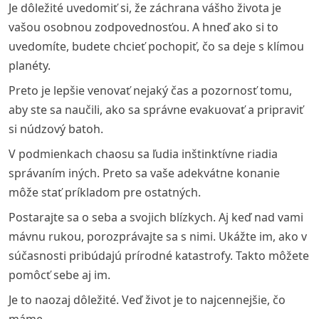
Je dôležité uvedomiť si, že záchrana vášho života je
vašou osobnou zodpovednosťou. A hneď ako si to
uvedomíte, budete chcieť pochopiť, čo sa deje s klímou
planéty.
Preto je lepšie venovať nejaký čas a pozornosť tomu,
aby ste sa naučili, ako sa správne evakuovať a pripraviť
si núdzový batoh.
V podmienkach chaosu sa ľudia inštinktívne riadia
správaním iných. Preto sa vaše adekvátne konanie
môže stať príkladom pre ostatných.
Postarajte sa o seba a svojich blízkych. Aj keď nad vami
mávnu rukou, porozprávajte sa s nimi. Ukážte im, ako v
súčasnosti pribúdajú prírodné katastrofy. Takto môžete
pomôcť sebe aj im.
Je to naozaj dôležité. Veď život je to najcennejšie, čo
máme.