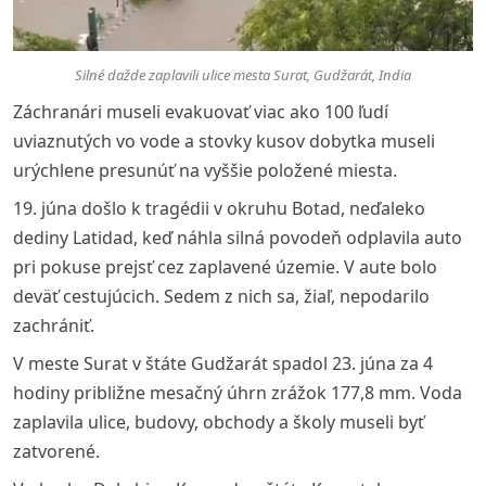
Silné dažde zaplavili ulice mesta Surat, Gudžarát, India
Záchranári museli evakuovať viac ako 100 ľudí
uviaznutých vo vode a stovky kusov dobytka museli
urýchlene presunúť na vyššie položené miesta.
19. júna došlo k tragédii v okruhu Botad, neďaleko
dediny Latidad, keď náhla silná povodeň odplavila auto
pri pokuse prejsť cez zaplavené územie. V aute bolo
deväť cestujúcich. Sedem z nich sa, žiaľ, nepodarilo
zachrániť.
V meste Surat v štáte Gudžarát spadol 23. júna za 4
hodiny približne mesačný úhrn zrážok 177,8 mm. Voda
zaplavila ulice, budovy, obchody a školy museli byť
zatvorené.