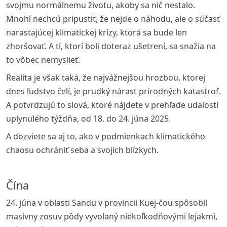
svojmu normálnemu životu, akoby sa nič nestalo.
Mnohí nechcú pripustiť, že nejde o náhodu, ale o súčasť
narastajúcej klimatickej krízy, ktorá sa bude len
zhoršovať. A tí, ktorí boli doteraz ušetrení, sa snažia na
to vôbec nemyslieť.
Realita je však taká, že najvážnejšou hrozbou, ktorej
dnes ľudstvo čelí, je prudký nárast prírodných katastrof.
A potvrdzujú to slová, ktoré nájdete v prehľade udalostí
uplynulého týždňa, od 18. do 24. júna 2025.
A dozviete sa aj to, ako v podmienkach klimatického
chaosu ochrániť seba a svojich blízkych.
Čína
24. júna v oblasti Sandu v provincii Kuej-čou spôsobil
masívny zosuv pôdy vyvolaný niekoľkodňovými lejakmi,