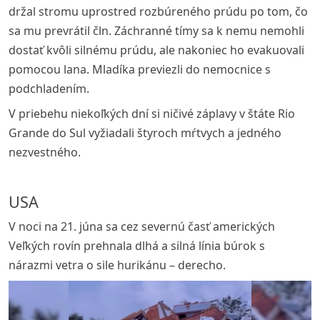
držal stromu uprostred rozbúreného prúdu po tom, čo
sa mu prevrátil čln. Záchranné tímy sa k nemu nemohli
dostať kvôli silnému prúdu, ale nakoniec ho evakuovali
pomocou lana. Mladíka previezli do nemocnice s
podchladením.
V priebehu niekoľkých dní si ničivé záplavy v štáte Rio
Grande do Sul vyžiadali štyroch mŕtvych a jedného
nezvestného.
USA
V noci na 21. júna sa cez severnú časť amerických
Veľkých rovín prehnala dlhá a silná línia búrok s
nárazmi vetra o sile hurikánu – derecho.