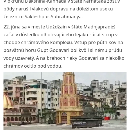
V okruhu Dakshina-Kannada v štáte Karnataka zosuv
pôdy narušil vlakovú dopravu na dôležitom úseku
železnice Sakleshpur-Subrahmanya.
22. júna sa v meste Udždžain v štáte Madhjapradéš
začal v dôsledku dlhotrvajúceho lejaku rúcať strop v
chodbe chrámového komplexu. Vstup pre pútnikov na
posvätnú horu Gupt Godavari bol kvôli silnému prúdu
vody uzavretý. A na brehoch rieky Godavari sa niekoľko
chrámov ocitlo pod vodou.