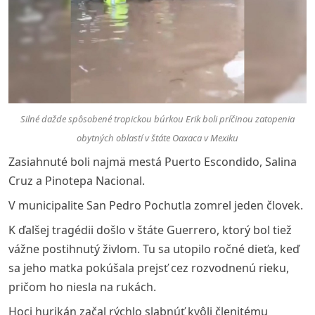
Silné dažde spôsobené tropickou búrkou Erik boli príčinou zatopenia
obytných oblastí v štáte Oaxaca v Mexiku
Zasiahnuté boli najmä mestá Puerto Escondido, Salina
Cruz a Pinotepa Nacional.
V municipalite San Pedro Pochutla zomrel jeden človek.
K ďalšej tragédii došlo v štáte Guerrero, ktorý bol tiež
vážne postihnutý živlom. Tu sa utopilo ročné dieťa, keď
sa jeho matka pokúšala prejsť cez rozvodnenú rieku,
pričom ho niesla na rukách.
Hoci hurikán začal rýchlo slabnúť kvôli členitému