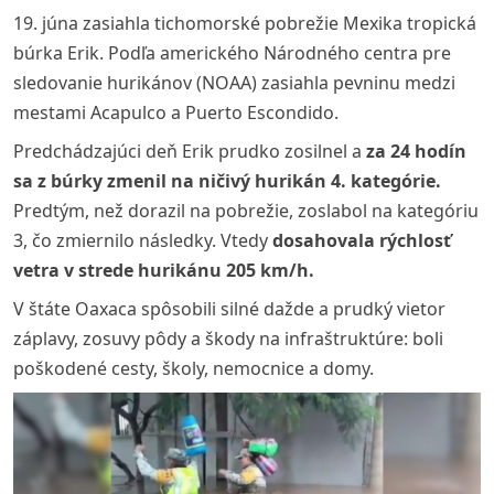
19. júna zasiahla tichomorské pobrežie Mexika tropická
búrka Erik. Podľa amerického Národného centra pre
sledovanie hurikánov (NOAA) zasiahla pevninu medzi
mestami Acapulco a Puerto Escondido.
Predchádzajúci deň Erik prudko zosilnel a
za 24 hodín
sa z búrky zmenil na ničivý hurikán 4. kategórie.
Predtým, než dorazil na pobrežie, zoslabol na kategóriu
3, čo zmiernilo následky. Vtedy
dosahovala rýchlosť
vetra v strede hurikánu 205 km/h.
V štáte Oaxaca spôsobili silné dažde a prudký vietor
záplavy, zosuvy pôdy a škody na infraštruktúre: boli
poškodené cesty, školy, nemocnice a domy.