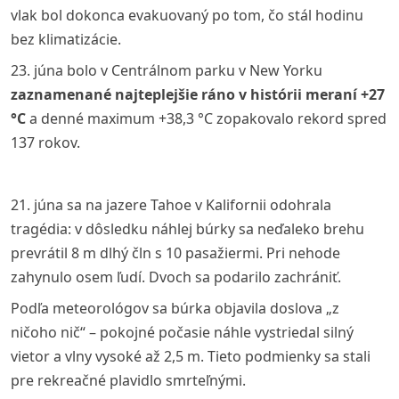
vlak bol dokonca evakuovaný po tom, čo stál hodinu
bez klimatizácie.
23. júna bolo v Centrálnom parku v New Yorku
zaznamenané najteplejšie ráno v histórii meraní +27
°C
a denné maximum +38,3 °C zopakovalo rekord spred
137 rokov.
21. júna sa na jazere Tahoe v Kalifornii odohrala
tragédia: v dôsledku náhlej búrky sa neďaleko brehu
prevrátil 8 m dlhý čln s 10 pasažiermi. Pri nehode
zahynulo osem ľudí. Dvoch sa podarilo zachrániť.
Podľa meteorológov sa búrka objavila doslova „z
ničoho nič“ – pokojné počasie náhle vystriedal silný
vietor a vlny vysoké až 2,5 m. Tieto podmienky sa stali
pre rekreačné plavidlo smrteľnými.