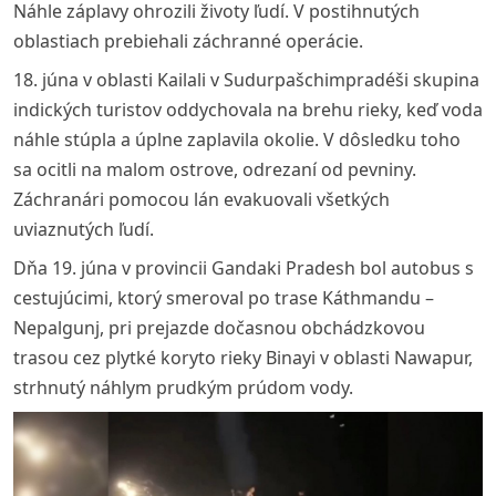
Náhle záplavy ohrozili životy ľudí. V postihnutých
oblastiach prebiehali záchranné operácie.
18. júna v oblasti Kailali v Sudurpašchimpradéši skupina
indických turistov oddychovala na brehu rieky, keď voda
náhle stúpla a úplne zaplavila okolie. V dôsledku toho
sa ocitli na malom ostrove, odrezaní od pevniny.
Záchranári pomocou lán evakuovali všetkých
uviaznutých ľudí.
Dňa 19. júna v provincii Gandaki Pradesh bol autobus s
cestujúcimi, ktorý smeroval po trase Káthmandu –
Nepalgunj, pri prejazde dočasnou obchádzkovou
trasou cez plytké koryto rieky Binayi v oblasti Nawapur,
strhnutý náhlym prudkým prúdom vody.