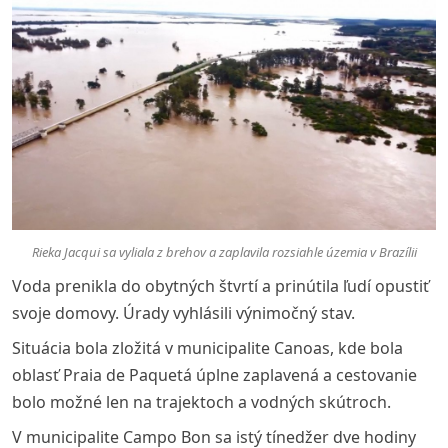
Rieka Jacqui sa vyliala z brehov a zaplavila rozsiahle územia v Brazílii
Voda prenikla do obytných štvrtí a prinútila ľudí opustiť
svoje domovy. Úrady vyhlásili výnimočný stav.
Situácia bola zložitá v municipalite Canoas, kde bola
oblasť Praia de Paquetá úplne zaplavená a cestovanie
bolo možné len na trajektoch a vodných skútroch.
V municipalite Campo Bon sa istý tínedžer dve hodiny