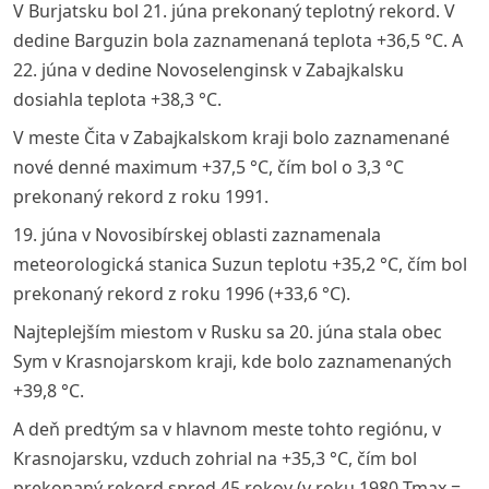
V Burjatsku bol 21. júna prekonaný teplotný rekord. V
dedine Barguzin bola zaznamenaná teplota +36,5 °C. A
22. júna v dedine Novoselenginsk v Zabajkalsku
dosiahla teplota +38,3 °C.
V meste Čita v Zabajkalskom kraji bolo zaznamenané
nové denné maximum +37,5 °C, čím bol o 3,3 °C
prekonaný rekord z roku 1991.
19. júna v Novosibírskej oblasti zaznamenala
meteorologická stanica Suzun teplotu +35,2 °C, čím bol
prekonaný rekord z roku 1996 (+33,6 °C).
Najteplejším miestom v Rusku sa 20. júna stala obec
Sym v Krasnojarskom kraji, kde bolo zaznamenaných
+39,8 °C.
A deň predtým sa v hlavnom meste tohto regiónu, v
Krasnojarsku, vzduch zohrial na +35,3 °C, čím bol
prekonaný rekord spred 45 rokov (v roku 1980 Tmax =