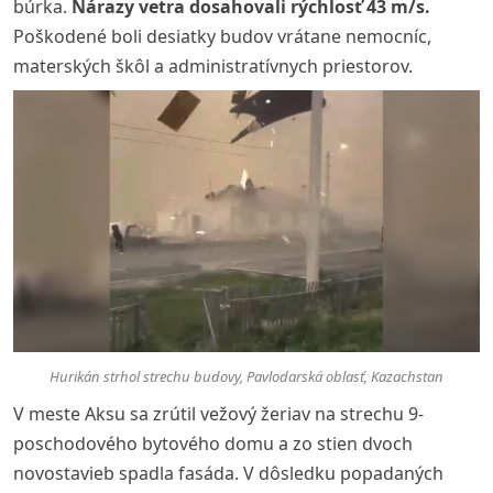
búrka.
Nárazy vetra dosahovali rýchlosť 43 m/s.
Poškodené boli desiatky budov vrátane nemocníc,
materských škôl a administratívnych priestorov.
Hurikán strhol strechu budovy, Pavlodarská oblasť, Kazachstan
V meste Aksu sa zrútil vežový žeriav na strechu 9-
poschodového bytového domu a zo stien dvoch
novostavieb spadla fasáda. V dôsledku popadaných