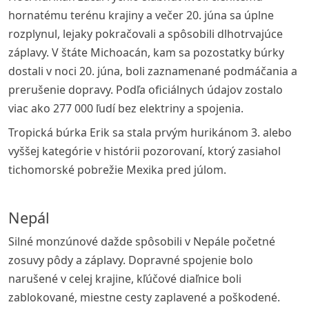
hornatému terénu krajiny a večer 20. júna sa úplne
rozplynul, lejaky pokračovali a spôsobili dlhotrvajúce
záplavy. V štáte Michoacán, kam sa pozostatky búrky
dostali v noci 20. júna, boli zaznamenané podmáčania a
prerušenie dopravy. Podľa oficiálnych údajov zostalo
viac ako 277 000 ľudí bez elektriny a spojenia.
Tropická búrka Erik sa stala prvým hurikánom 3. alebo
vyššej kategórie v histórii pozorovaní, ktorý zasiahol
tichomorské pobrežie Mexika pred júlom.
Nepál
Silné monzúnové dažde spôsobili v Nepále početné
zosuvy pôdy a záplavy. Dopravné spojenie bolo
narušené v celej krajine, kľúčové diaľnice boli
zablokované, miestne cesty zaplavené a poškodené.