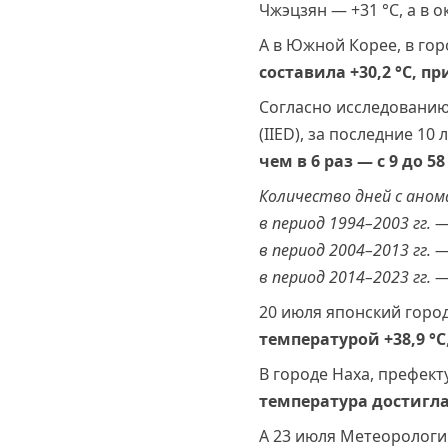
Чжэцзян — +31 °С, а в 
А в Южной Корее, в го
составила +30,2 °C, 
Согласно исследовани
(IIED), за последние 1
чем в 6 раз — с 9 до 58
Количество дней с аном
в период 1994–2003 гг. —
в период 2004–2013 гг. 
в период 2014–2023 гг. 
20 июля японский город
температурой +38,9 °С
В городе Наха, префект
температура достигла 
А 23 июля Метеорологи