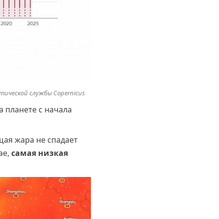
тической службы Copernicus
а планете с начала
щая жара не спадает
ае,
самая низкая