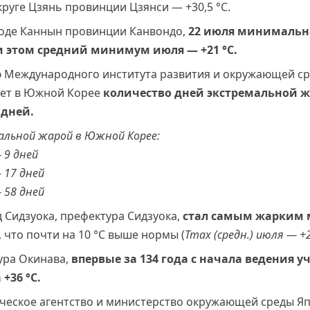
округе Цзянь провинции Цзянси — +30,5 °С.
роде Каннын провинции Канвондо,
22 июля минимальн
при этом средний минимум июля — +21 °C.
ю Международного института развития и окружающей с
0 лет в Южной Корее
количество дней экстремальной ж
 дней.
альной жарой в Южной Корее:
 9 дней
— 17 дней
— 58 дней
 Сидзуока, префектура Сидзуока,
стал самым жарким м
, что почти на 10 °С выше нормы (
Tmax (средн.) июля — +
ура Окинава,
впервые за 134 года с начала ведения учё
+36 °С.
ческое агентство и министерство окружающей среды Я