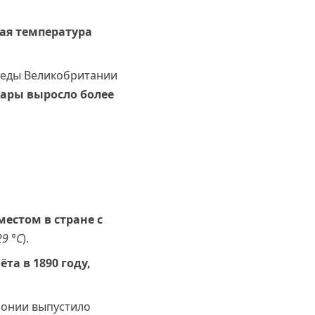
ая температура
реды Великобритании
ары выросло более
естом в стране с
29 °С
).
та в 1890 году,
понии выпустило