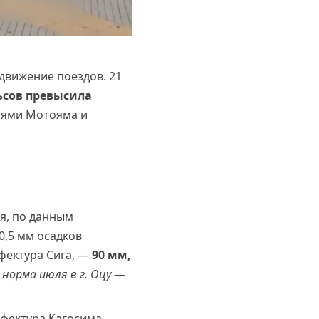
движение поездов. 21
ьсов превысила
циями Мотояма и
я, по данным
0,5 мм осадков
рефектура Сига, —
90 мм,
 норма июля в г. Оцу —
фектура Кагосима.