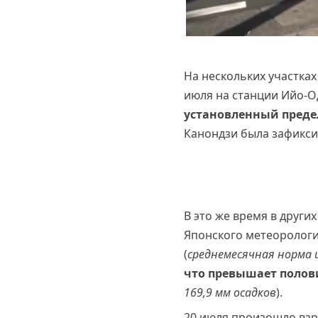
На нескольких участка
июля на станции Ийо-Од
установленный предел
Канондзи была зафикси
В это же время в друг
Японского метеорологич
(
среднемесячная норма и
что превышает полов
169,9 мм осадков
).
20 июля произошло взр