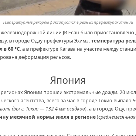
Температурные рекорды фиксируются в разных префектурах Японии
х железнодорожной линии JR Ёсан было приостановлено 
зу, в городе Одзу префектуры Эхимэ,
температура рел
 в 60 °С
, а в префектуре Кагава на участке между стан
рована деформация рельсов.
Япония
их регионах Японии прошли экстремальные дожди. 20 июл
еского агентства, всего за час в городе Токио выпало 5
юля для г. Токио — 132,4 мм осадков
), а в городе Оцу, п
ину месячной нормы июля в регионе
(
среднемесячная
ывное извержение вулкана Сакурадзима на о. Кюсю, пре