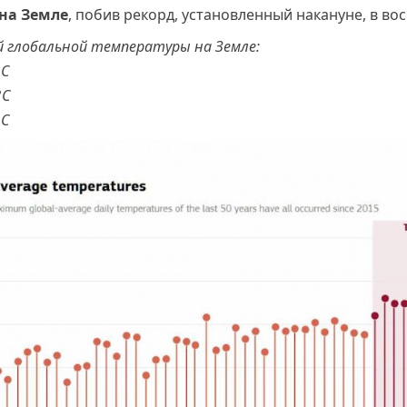
на Земле
, побив рекорд, установленный накануне, в во
й глобальной температуры на Земле:
°С
°С
°С