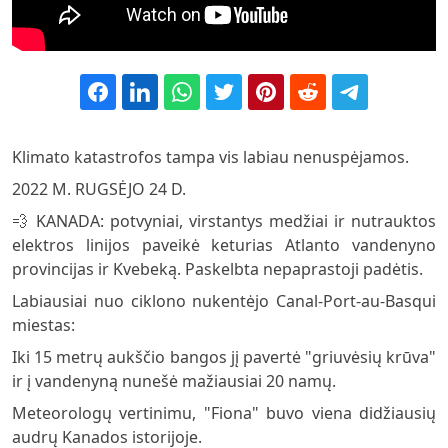
Klimato katastrofos tampa vis labiau nenuspėjamos.
2022 M. RUGSĖJO 24 D.
💨 KANADA: potvyniai, virstantys medžiai ir nutrauktos
elektros linijos paveikė keturias Atlanto vandenyno
provincijas ir Kvebeką. Paskelbta nepaprastoji padėtis.
Labiausiai nuo ciklono nukentėjo Canal-Port-au-Basqui
miestas:
Iki 15 metrų aukščio bangos jį pavertė "griuvėsių krūva"
ir į vandenyną nunešė mažiausiai 20 namų.
Meteorologų vertinimu, "Fiona" buvo viena didžiausių
audrų Kanados istorijoje.