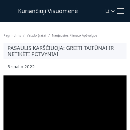
Kuriančioji Visuomenė
Lt
Pagrindinis
Vaizdo Įrašai
Naujausios Klimato Apžvalgos
PASAULIS KARŠČIUOJA: GREITI TAIFŪNAI IR
NETIKĖTI POTVYNIAI
3 spalio 2022