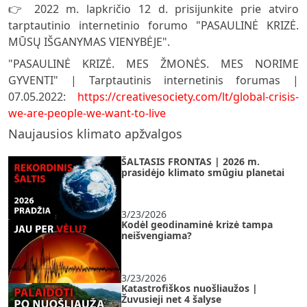
👉 2022 m. lapkričio 12 d. prisijunkite prie atviro
tarptautinio internetinio forumo "PASAULINĖ KRIZĖ.
MŪSŲ IŠGANYMAS VIENYBĖJE".
"PASAULINĖ KRIZĖ. MES ŽMONĖS. MES NORIME
GYVENTI" | Tarptautinis internetinis forumas |
07.05.2022:
https://creativesociety.com/lt/global-crisis-
we-are-people-we-want-to-live
Naujausios klimato apžvalgos
ŠALTASIS FRONTAS | 2026 m.
prasidėjo klimato smūgiu planetai
3/23/2026
Kodėl geodinaminė krizė tampa
neišvengiama?
3/23/2026
Katastrofiškos nuošliaužos |
Žuvusieji net 4 šalyse