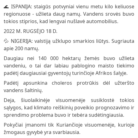
🌊 ISPANIJA: staigūs potvyniai vienu metu kilo keliuose
regionuose - užlieta daug namų. Vandens srovės buvo
tokios stiprios, kad lengvai nušlavė automobilius.
2022 M. RUGSĖJO 18 D.
💦 NIGERIJA: valstiją užklupo smarkios liūtys. Sugriauta
apie 200 namų.
Daugiau nei 140 000 hektarų žemės buvo užlieta
vandeniu, o tai dar labiau pablogino maisto tiekimo
padėtį daugiausiai gyventojų turinčioje Afrikos šalyje.
Padėtį apsunkina choleros protrūkis dėl užteršto
vandens šaltinių.
Deja, šiuolaikinėje visuomenėje susiklostė tokios
sąlygos, kad klimato reiškinių poveikio prognozavimo ir
sprendimo problema buvo ir tebėra sudėtingiausia.
Pokyčiai įmanomi tik Kuriančioje visuomenėje, kurioje
žmogaus gyvybė yra svarbiausia.