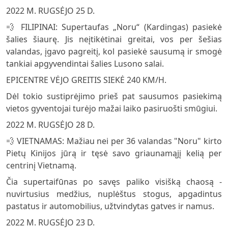
2022 M. RUGSĖJO 25 D.
💨 FILIPINAI: Supertaufas „Noru“ (Kardingas) pasiekė
šalies šiaurę. Jis neįtikėtinai greitai, vos per šešias
valandas, įgavo pagreitį, kol pasiekė sausumą ir smogė
tankiai apgyvendintai šalies Lusono salai.
EPICENTRE VĖJO GREITIS SIEKĖ 240 KM/H.
Dėl tokio sustiprėjimo prieš pat sausumos pasiekimą
vietos gyventojai turėjo mažai laiko pasiruošti smūgiui.
2022 M. RUGSĖJO 28 D.
💨 VIETNAMAS: Mažiau nei per 36 valandas "Noru" kirto
Pietų Kinijos jūrą ir tęsė savo griaunamąjį kelią per
centrinį Vietnamą.
Čia supertaifūnas po savęs paliko visišką chaosą -
nuvirtusius medžius, nuplėštus stogus, apgadintus
pastatus ir automobilius, užtvindytas gatves ir namus.
2022 M. RUGSĖJO 23 D.