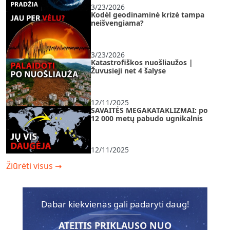
3/23/2026
Kodėl geodinaminė krizė tampa
neišvengiama?
3/23/2026
Katastrofiškos nuošliaužos |
Žuvusieji net 4 šalyse
12/11/2025
SAVAITĖS MEGAKATAKLIZMAI: po
12 000 metų pabudo ugnikalnis
12/11/2025
Žiūrėti visus
→
Dabar kiekvienas gali padaryti daug!
ATEITIS PRIKLAUSO NUO