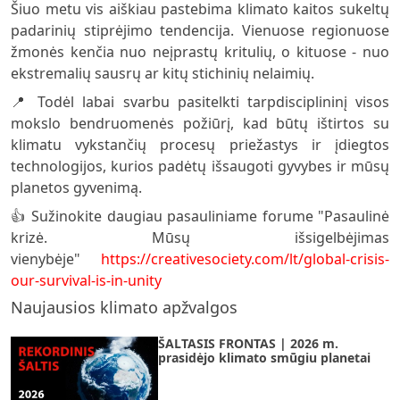
Šiuo metu vis aiškiau pastebima klimato kaitos sukeltų
padarinių stiprėjimo tendencija. Vienuose regionuose
žmonės kenčia nuo neįprastų kritulių, o kituose - nuo
ekstremalių sausrų ar kitų stichinių nelaimių.
📍 Todėl labai svarbu pasitelkti tarpdisciplininį visos
mokslo bendruomenės požiūrį, kad būtų ištirtos su
klimatu vykstančių procesų priežastys ir įdiegtos
technologijos, kurios padėtų išsaugoti gyvybes ir mūsų
planetos gyvenimą.
👍 Sužinokite daugiau pasauliniame forume "Pasaulinė
krizė. Mūsų išsigelbėjimas
vienybėje"
https://creativesociety.com/lt/global-crisis-
our-survival-is-in-unity
Naujausios klimato apžvalgos
ŠALTASIS FRONTAS | 2026 m.
prasidėjo klimato smūgiu planetai