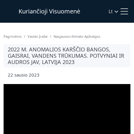
Kuriančioji Visuomenė
Lt
Pagrindinis
Vaizdo Įrašai
Naujausios Klimato Apžvalgos
2022 M. ANOMALIOS KARŠČIO BANGOS,
GAISRAI, VANDENS TRŪKUMAS. POTVYNIAI IR
AUDROS JAV, LATVIJA 2023
22 sausio 2023