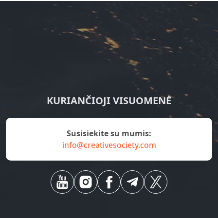
KURIANČIOJI VISUOMENĖ
susisiekite su mumis:
info@creativesociety.com