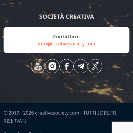
SOCIETÀ CREATIVA
contattaci:
info@creativesociety.com
© 2019 -
2026
creativesociety.com -
TUTTI I DIRITTI
RISERVATI