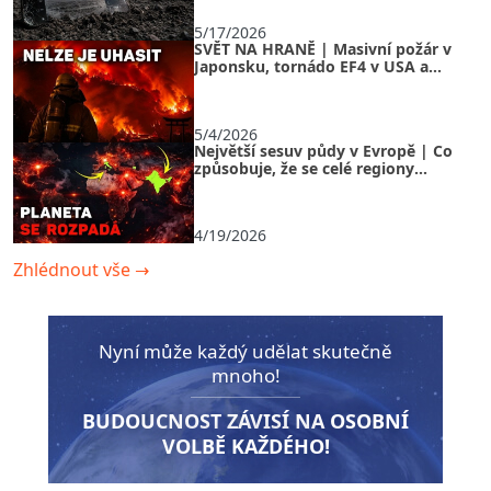
5/17/2026
SVĚT NA HRANĚ | Masivní požár v
Japonsku, tornádo EF4 v USA a
ledová bouře v Rusku
5/4/2026
Největší sesuv půdy v Evropě | Co
způsobuje, že se celé regiony
doslova rozpadají před očima?
4/19/2026
Zhlédnout vše
→
Nyní může každý udělat skutečně
mnoho!
BUDOUCNOST ZÁVISÍ NA OSOBNÍ
VOLBĚ KAŽDÉHO!