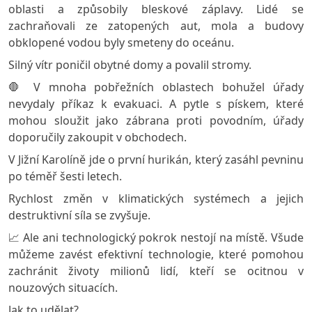
oblasti a způsobily bleskové záplavy. Lidé se
zachraňovali ze zatopených aut, mola a budovy
obklopené vodou byly smeteny do oceánu.
Silný vítr poničil obytné domy a povalil stromy.
🛑 V mnoha pobřežních oblastech bohužel úřady
nevydaly příkaz k evakuaci. A pytle s pískem, které
mohou sloužit jako zábrana proti povodním, úřady
doporučily zakoupit v obchodech.
V Jižní Karolíně jde o první hurikán, který zasáhl pevninu
po téměř šesti letech.
Rychlost změn v klimatických systémech a jejich
destruktivní síla se zvyšuje.
📈 Ale ani technologický pokrok nestojí na místě. Všude
můžeme zavést efektivní technologie, které pomohou
zachránit životy milionů lidí, kteří se ocitnou v
nouzových situacích.
Jak to udělat?