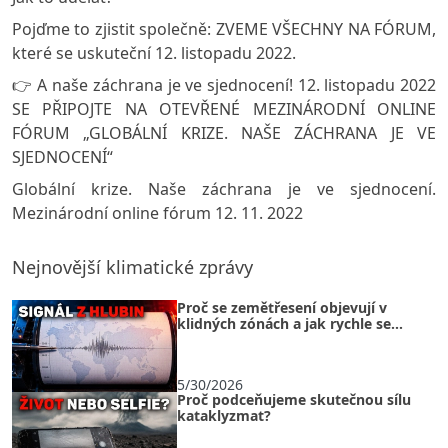
Pojďme to zjistit společně: ZVEME VŠECHNY NA FÓRUM,
které se uskuteční 12. listopadu 2022.
👉 A naše záchrana je ve sjednocení! 12. listopadu 2022
SE PŘIPOJTE NA OTEVŘENÉ MEZINÁRODNÍ ONLINE
FÓRUM „GLOBÁLNÍ KRIZE. NAŠE ZÁCHRANA JE VE
SJEDNOCENÍ“
Globální krize. Naše záchrana je ve sjednocení.
Mezinárodní online fórum 12. 11. 2022
Nejnovější klimatické zprávy
Proč se zemětřesení objevují v
klidných zónách a jak rychle se
naše planeta přeskupuje?
5/30/2026
Proč podceňujeme skutečnou sílu
kataklyzmat?