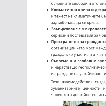
основните свободи и отстоя
Климатична криза и дегра
и тежест на климатичните бе
задълбочаваща се криза.
Замърсяване с микроплас
сериозни последствия за чо
Пространство за гражданс
организации като мост межд
гражданско участие и отчетн
Съвременни глобални зап
и нарастващо геополитическ
изграждане на устойчивост 
Тези взаимодействия създа
хуманитарните ценности 
човешкото достойнство, исти