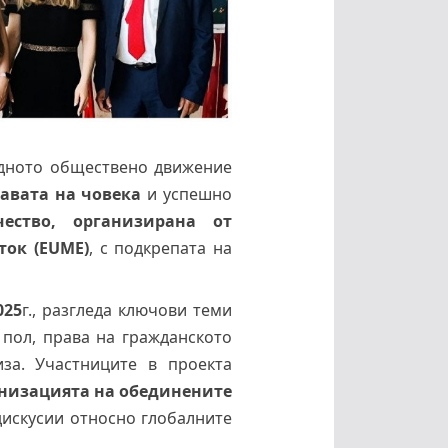
одното обществено движение
равата на човека
и успешно
ество, организирана от
ток (EUME)
, с подкрепата на
.
025
г., разгледа ключови теми
 пол, права на гражданското
за. Участниците в проекта
анизацията на обединените
дискусии относно глобалните