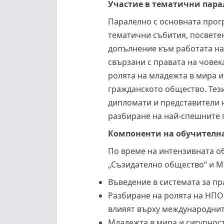
Участие в тематични пара
Паралелно с основната прогр
тематични събития, посветен
допълнение към работата на 
свързани с правата на човек
ролята на младежта в мира и
гражданското общество. Тези
дипломати и представители 
разбиране на най-спешните 
Компоненти на обучителн
По време на интензивната о
„Съзидателно общество“ и М
Въведение в системата за п
Разбиране на ролята на НПО 
влияят върху международни
Младежта в мира и сигурност