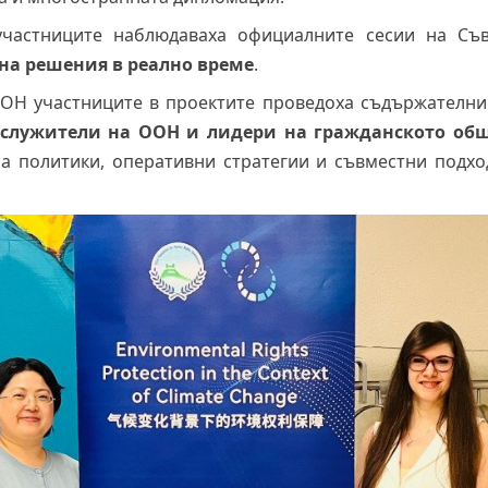
частниците наблюдаваха официалните сесии на Съв
на решения в реално врем
е
.
ООН участниците в проектите проведоха съдържателни
служители на ООН и лидери на гражданското об
а политики, оперативни стратегии и съвместни подхо