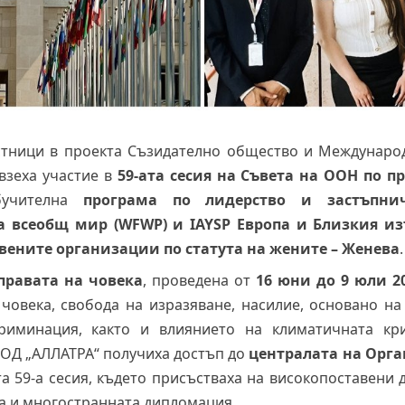
стници в проекта Съзидателно общество и Междунар
взеха участие в
59-ата сесия на Съвета на ООН по п
бучителна
програма по лидерство и застъпнич
 всеобщ мир (WFWP) и IAYSP Европа и Близкия из
вените организации по статута на жените – Женева
 правата на човека
, проведена от
16 юни до 9 юли 2
 човека, свобода на изразяване, насилие, основано на
риминация, както и влиянието на климатичната кри
ОД „АЛЛАТРА“ получиха достъп до
централата на Орг
а 59-а сесия, където присъстваха на високопоставени 
ка и многостранната дипломация.