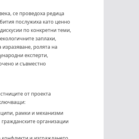
века, се проведоха редица
ъбития послужиха като ценно
дискусии по конкретни теми,
 екологичните заплахи,
а изразяване, ролята на
дународни експерти,
очено и съвместно
астниците от проекта
включващи:
инципи, рамки и механизми
о гражданските организации
а конфликти и изграждането