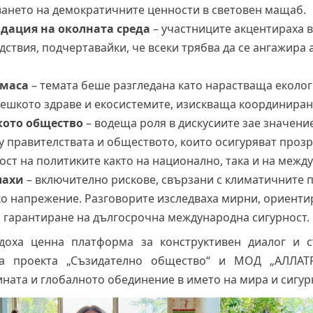
ването на демократичните ценности в световен мащаб.
дация на околната сред
а
– участниците акцентираха 
дствия, подчертавайки, че всеки трябва да се ангажира 
тмаса
– темата беше разгледана като нарастваща еколог
вешкото здраве и екосистемите, изискваща координира
кото общество
– водеща роля в дискусиите зае значени
у правителствата и обществото, които осигуряват проз
ост на политиките както на национално, така и на межд
лахи
– включително рискове, свързани с климатичните 
о напрежение. Разговорите изследваха мирни, ориенти
и гарантиране на дългосрочна международна сигурност.
доха ценна платформа за конструктивен диалог и с
на проекта „Съзидателно общество“ и МОД „АЛЛАТР
ната и глобалното обединение в името на мира и сигур