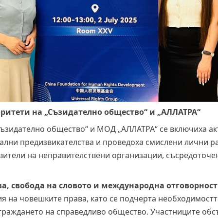
ритети на „Съзидателно общество“ и „АЛЛАТРА“
Съзидателно общество“ и МОД „АЛЛАТРА“ се включиха ак
бални предизвикателства и проведоха смислени лични р
вители на неправителствени организации, съсредоточе
а, свобода на словото и международна отговорнос
я на човешките права, като се подчерта необходимостт
граждането на справедливо общество. Участниците обс