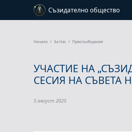
Съзидателно общество
Начало
За Нас
Прессъобщения
УЧАСТИЕ НА „СЪЗИД
СЕСИЯ НА СЪВЕТА 
5 август 2025