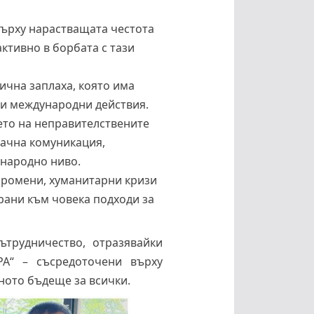
върху нарастващата честота
активно в борбата с тази
ична заплаха, която има
ни международни действия.
ето на неправителствените
рачна комуникация,
ународно ниво.
промени, хуманитарни кризи
рани към човека подходи за
ътрудничество, отразявайки
А“ – съсредоточени върху
ното бъдеще за всички.