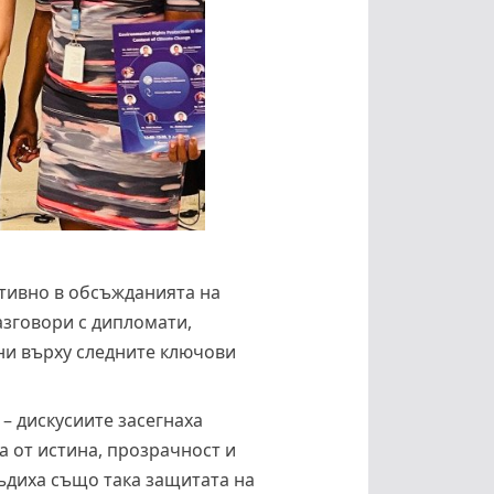
тивно в обсъжданията на
азговори с дипломати,
ни върху следните ключови
т
– дискусиите засегнаха
а от истина, прозрачност и
ъдиха също така защитата на