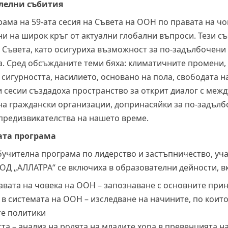
лелни събития
ама на 59-ата сесия на Съвета на ООН по правата на чо
и на широк кръг от актуални глобални въпроси. Тези с
Съвета, като осигуриха възможност за по-задълбочени 
а. Сред обсъжданите теми бяха: климатичните промени,
 сигурността, насилието, основано на пола, свободата н
 сесии създадоха пространство за открит диалог с меж
на граждански организации, допринасяйки за по-задълб
предизвикателства на нашето време.
ата програма
бучителна програма по лидерство и застъпничество, уч
ОД „АЛЛАТРА“ се включиха в образователни дейности, 
равата на човека на ООН – запознаване с основните пр
в системата на ООН – изследване на начините, по коит
те политики
та – анализ на ролята на младите хора в превенцията н