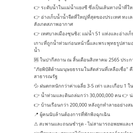
👉 ระดับน้ำในแม่น้ำแยงซี ซึ่งเป็นเส้นทางน้ำที่ให
👉 อ่างเก็บน้ำน้ำจืดที่ใหญ่ที่สุดของประเทศ ท
สังเกตสภาพอากาศ
👉 เทศบาลเมืองชุนชิง: แม่น้ำ 51 แห่งและอ่างเก็
เกาะที่ถูกน้ำท่วมก่อนหน้านี้และพระพุทธรูปสามองค
น้ำ
🆘 ในปากีสถาน ณ สิ้นเดือนสิงหาคม 2565 ประ
"ภัยพิบัติด้านมนุษยธรรมในสัดส่วนที่เหลือเชื่อ
สาธารณรัฐ
💦 ฝนตกหนักกว่าค่าเฉลี่ย 3-5 เท่า และเกือบ 1 ใน
👉 น้ำท่วมและดินถล่มกว่า 30,000,000 คน 👉 น่าเส
👉 บ้านเรือนกว่า 200,000 หลังถูกทำลายอย่าง
📍 ผู้คนนับล้านต้องการที่พักพิงฉุกเฉิน
⚠️ สะพานและถนนชำรุด - ไม่สามารถอพยพและช่