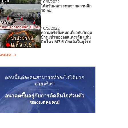
10/8/2022
ไต้หวันผลกระทบจากความลึก
10 กม.
10/5/2022
ความจริงทั้งหมดเกี่ยวกับวิกฤต
บ้านเช่าของออสเตรเลีย แผ่น
ดินไหว M7.6 ภัยแล้งในยุโรป
ั้งหมด
→
9/25/2022
แผ่นดินไหวรุนแรง กระทบ
SW ประเทศจีน น้ำท่วมใน
กรีซ บัลแกเรีย มอลโดวา ไฟ
ไหม้ในสหรัฐอเมริกา คาซัค
ตอนนี้แต่ละคนสามารถทำอะไรได้มาก
สถาน
9/20/2022
มายจริงๆ!
สิ่งนี้กำลังเกิดขึ้นแล้ว NOW!
ไม่มีใครปลอดภัยจากภัย
ธรรมชาติที่เดือดดาล!
อนาคตขึ้นอยู่กับการตัดสินใจส่วนตัว
ของแต่ละคน!
9/11/2022
ความรู้สึก! หินหิวในยุโรป
โผล่! อะไรรอเราอยู่?