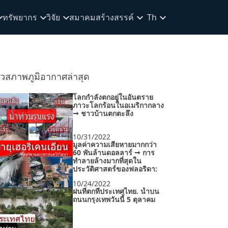
ทรัพยากร
วิจัย
สมาคมสร้างสรรค์
Th
าวสภาพภูมิอากาศล่าสุด
โลกกำลังตกอยู่ในอันตราย
ภาวะโลกร้อนในอเมริกากลาง
→ ชาวบ้านตกตะลึง
10/31/2022
มูลค่าความเสียหายมากกว่า
60 พันล้านดอลลาร์ → การ
ทำลายล้างมากที่สุดใน
ประวัติศาสตร์ของฟลอริดา:
10/24/2022
ฝนที่ตกที่ประเทศไทย. น้ำบน
ถนนกรุงเทพวันนี้ 5 ตุลาคม