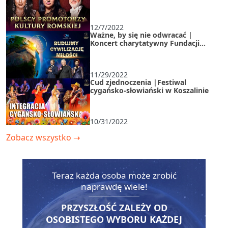
12/7/2022
Ważne, by się nie odwracać |
Koncert charytatywny Fundacji
INTEGRACJA JP II
11/29/2022
Cud zjednoczenia |Festiwal
cygańsko-słowiański w Koszalinie
10/31/2022
Zobacz wszystko
→
Teraz każda osoba może zrobić
naprawdę wiele!
PRZYSZŁOŚĆ ZALEŻY OD
OSOBISTEGO WYBORU KAŻDEJ