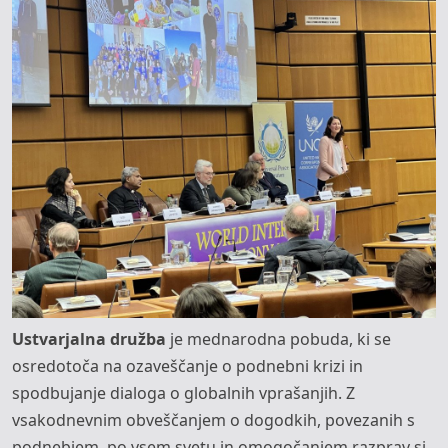
Ustvarjalna družba
je mednarodna pobuda, ki se
osredotoča na ozaveščanje o podnebni krizi in
spodbujanje dialoga o globalnih vprašanjih. Z
vsakodnevnim obveščanjem o dogodkih, povezanih s
podnebjem, po vsem svetu in omogočanjem razprav si