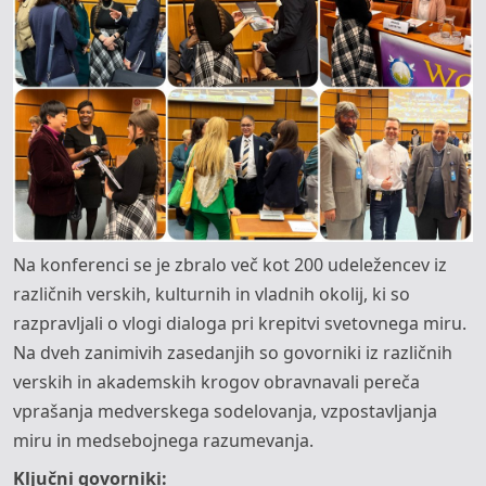
Na konferenci se je zbralo več kot 200 udeležencev iz
različnih verskih, kulturnih in vladnih okolij, ki so
razpravljali o vlogi dialoga pri krepitvi svetovnega miru.
Na dveh zanimivih zasedanjih so govorniki iz različnih
verskih in akademskih krogov obravnavali pereča
vprašanja medverskega sodelovanja, vzpostavljanja
miru in medsebojnega razumevanja.
Ključni govorniki: