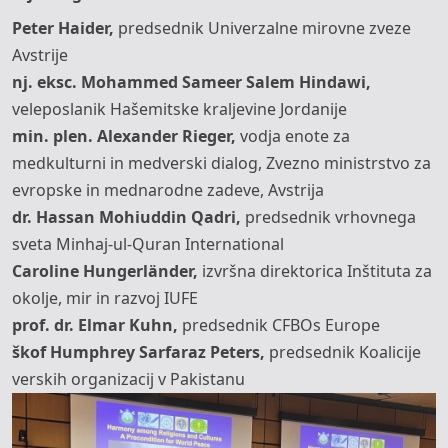
Peter Haider,
predsednik Univerzalne mirovne zveze
Avstrije
nj. eksc. Mohammed Sameer Salem Hindawi,
veleposlanik Hašemitske kraljevine Jordanije
min. plen. Alexander Rieger,
vodja enote za
medkulturni in medverski dialog, Zvezno ministrstvo za
evropske in mednarodne zadeve, Avstrija
dr. Hassan Mohiuddin Qadri,
predsednik vrhovnega
sveta Minhaj-ul-Quran International
Caroline Hungerländer,
izvršna direktorica Inštituta za
okolje, mir in razvoj IUFE
prof. dr. Elmar Kuhn,
predsednik CFBOs Europe
škof Humphrey Sarfaraz Peters,
predsednik Koalicije
verskih organizacij v Pakistanu