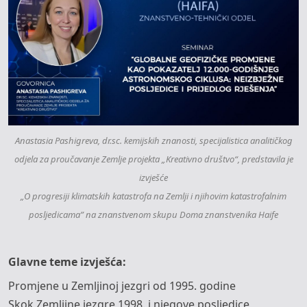
Anastasia Pashigreva, dr.sc. kemijskih znanosti, specijalistica analitičkog
odjela za proučavanje Zemlje projekta „Kreativno društvo“, predstavila je
izvješće
„O progresiji klimatskih katastrofa na Zemlji i njihovim katastrofalnim
posljedicama” na znanstvenom skupu Doma znanstvenika Haife
Glavne teme izvješća:
Promjene u Zemljinoj jezgri od 1995. godine
Skok Zemljine jezgre 1998. i njegove posljedice