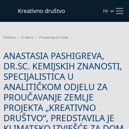
Kreativno društvo
Hr
Početna
O Nama
Priopćenja Za Tisak
ANASTASIA PASHIGREVA,
DR.SC. KEMIJSKIH ZNANOSTI,
SPECIJALISTICA U
ANALITIČKOM ODJELU ZA
PROUČAVANJE ZEMLJE
PROJEKTA „KREATIVNO
DRUŠTVO“, PREDSTAVILA JE
KLIMATSKO IZVJEŠĆE ZA DOM