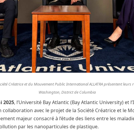
ciété Créatrice et du Mouvement Public International ALLATRA présentent leurs re
Washington, District de Columbia
i 2025
, l’Université Bay Atlantic (Bay Atlantic University) et l
 en collaboration avec le projet de la Société Créatrice et le
ment majeur consacré à l’étude des liens entre les maladie
ollution par les nanoparticules de plastique.