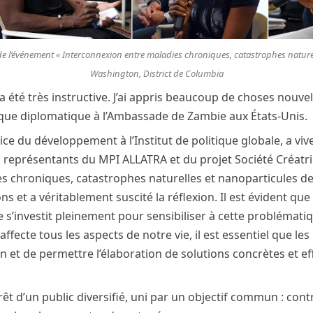
e l’événement « Interconnexion entre maladies chroniques, catastrophes naturel
Washington, District de Columbia
a été très instructive. J’ai appris beaucoup de choses nouvel
ique diplomatique à l’Ambassade de Zambie aux États-Unis.
e du développement à l’Institut de politique globale, a viv
es représentants du MPI ALLATRA et du projet Société Créatr
s chroniques, catastrophes naturelles et nanoparticules de 
ns et a véritablement suscité la réflexion. Il est évident qu
 s’investit pleinement pour sensibiliser à cette problémat
ffecte tous les aspects de notre vie, il est essentiel que l
tion et de permettre l’élaboration de solutions concrètes et e
rêt d’un public diversifié, uni par un objectif commun : cont