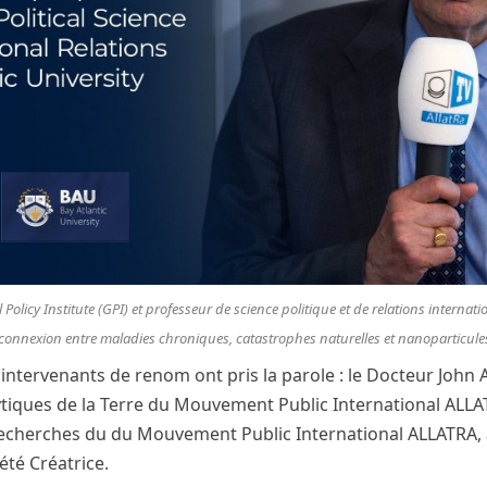
licy Institute (GPI) et professeur de science politique et de relations internation
terconnexion entre maladies chroniques, catastrophes naturelles et nanoparticule
 intervenants de renom ont pris la parole : le Docteur John
iques de la Terre du Mouvement Public International ALLATR
echerches du du Mouvement Public International ALLATRA, 
été Créatrice.