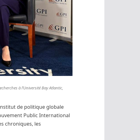
cherches à l’Université Bay Atlantic,
’Institut de politique globale
 Mouvement Public International
s chroniques, les