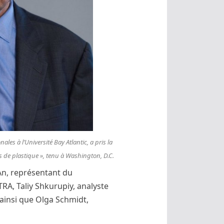
ales à l’Université Bay Atlantic, a pris la
s de plastique », tenu à Washington, D.C
.
 An, représentant du
A, Taliy Shkurupiy, analyste
ainsi que Olga Schmidt,