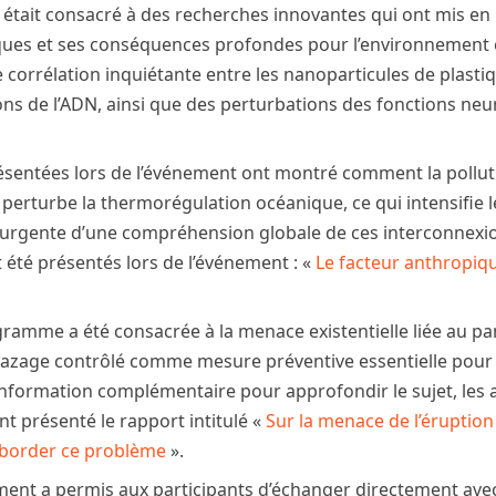
tait consacré à des recherches innovantes qui ont mis en l
tiques et ses conséquences profondes pour l’environnement 
 corrélation inquiétante entre les nanoparticules de plast
s de l’ADN, ainsi que des perturbations des fonctions neur
résentées lors de l’événement ont montré comment la pollut
 perturbe la thermorégulation océanique, ce qui intensifie l
té urgente d’une compréhension globale de ces interconnexi
été présentés lors de l’événement : «
Le facteur anthropiqu
ramme a été consacrée à la menace existentielle liée au p
azage contrôlé comme mesure préventive essentielle pour é
’information complémentaire pour approfondir le sujet, le
nt présenté le rapport intitulé «
Sur la menace de l’érupti
 aborder ce problème
».
ement a permis aux participants d’échanger directement avec