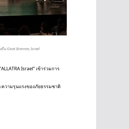
ยืน Givat Brenner, Israel
ร “АLLАTRA Israel” เข้าร่วมการ
และความรุนแรงของภัยธรรมชาติ