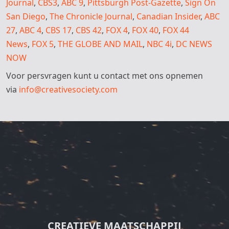
Journal
,
СBS3
,
ABC 9
,
Pittsburgh Post-Gazette
,
Sign On
San Diego
,
The Chronicle Journal
,
Canadian Insider
,
ABC
27
,
ABC 4
,
CBS 17
,
CBS 42
,
FOX 4
,
FOX 40
,
FOX 44
News
,
FOX 5
,
THE GLOBE AND MAIL
,
NBC 4i
,
DC NEWS
NOW
Voor persvragen kunt u contact met ons opnemen
via
info@creativesociety.com
CREATIEVE MAATSCHAPPIJ