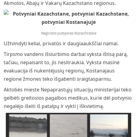
Akmolos, Abajų ir Vakarų Kazachstano regionus.
Neįprasti potvyniai Kazachstane
Užtvindyti keliai, privatūs ir daugiaaukščiai namai.
Tirpsmo vandens išsiurbimo darbai vyksta ištisą parą,
tačiau, nepaisant to, jis nesitraukia. Vyksta masinė
evakuacija iš nukentėjusių regionų, Kostanajaus
regione žmones teko išgabenti sraigtasparniu.
Aktobės mieste Nepaprastųjų situacijų ministerijai teko
gelbėti greitosios pagalbos medikus, kurie dėl potvynio
negalėjo išeiti iš patalpų ir vykti į iškvietimą.