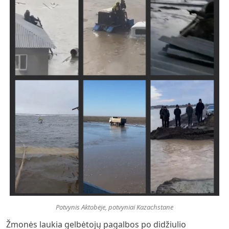
Potvynis Aktobėje, potvyniai Kazachstane
Žmonės laukia gelbėtojų pagalbos po didžiulio