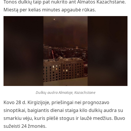
Tonos dulkių taip pat nukrito ant Almatos Kazachstane.
Miestą per kelias minutes apgaubė rūkas.
Dulkių audra Almatoje, Kazachstane
Kovo 28 d. Kirgizijoje, priešingai nei prognozavo
sinoptikai, baigiantis dienai staiga kilo dulkių audra su
smarkiu vėju, kuris plėšė stogus ir laužė medžius. Buvo
sužeisti 24 žmonės.