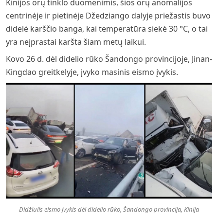
Kinijos orų tinklo duomenimis, šios orų anomalijos
centrinėje ir pietinėje Džedziango dalyje priežastis buvo
didelė karščio banga, kai temperatūra siekė 30 °C, o tai
yra neįprastai karšta šiam metų laikui.
Kovo 26 d. dėl didelio rūko Šandongo provincijoje, Jinan-
Kingdao greitkelyje, įvyko masinis eismo įvykis.
Didžiulis eismo įvykis dėl didelio rūko, Šandongo provincija, Kinija