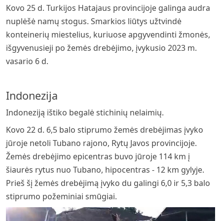
Kovo 25 d. Turkijos Hatajaus provincijoje galinga audra
nuplėšė namų stogus. Smarkios liūtys užtvindė
konteinerių miestelius, kuriuose apgyvendinti žmonės,
išgyvenusieji po žemės drebėjimo, įvykusio 2023 m.
vasario 6 d.
Indonezija
Indoneziją ištiko begalė stichinių nelaimių.
Kovo 22 d. 6,5 balo stiprumo žemės drebėjimas įvyko
jūroje netoli Tubano rajono, Rytų Javos provincijoje.
Žemės drebėjimo epicentras buvo jūroje 114 km į
šiaurės rytus nuo Tubano, hipocentras - 12 km gylyje.
Prieš šį žemės drebėjimą įvyko du galingi 6,0 ir 5,3 balo
stiprumo požeminiai smūgiai.