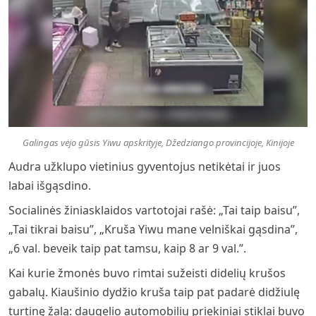
Galingas vėjo gūsis Yiwu apskrityje, Džedziango provincijoje, Kinijoje
Audra užklupo vietinius gyventojus netikėtai ir juos
labai išgąsdino.
Socialinės žiniasklaidos vartotojai rašė: „Tai taip baisu”,
„Tai tikrai baisu”, „Kruša Yiwu mane velniškai gąsdina”,
„6 val. beveik taip pat tamsu, kaip 8 ar 9 val.”.
Kai kurie žmonės buvo rimtai sužeisti didelių krušos
gabalų. Kiaušinio dydžio kruša taip pat padarė didžiulę
turtinę žalą: daugelio automobilių priekiniai stiklai buvo