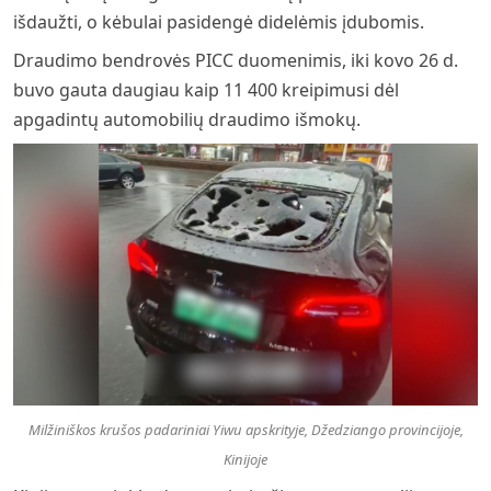
išdaužti, o kėbulai pasidengė didelėmis įdubomis.
Draudimo bendrovės PICC duomenimis, iki kovo 26 d.
buvo gauta daugiau kaip 11 400 kreipimusi dėl
apgadintų automobilių draudimo išmokų.
Milžiniškos krušos padariniai Yiwu apskrityje, Džedziango provincijoje,
Kinijoje