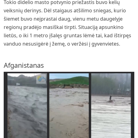
Tokio didelio masto potvynio priežastis buvo kelių
veiksnių derinys. Dėl staigaus atšilimo sniegas, kurio
šiemet buvo neįprastai daug, vienu metu daugelyje
regionų pradėjo masiškai tirpti. Situaciją apsunkino
lietūs, o iki 1 metro įšalęs gruntas lėmė tai, kad ištirpęs
vanduo nesusigėrė į žemę, o veržėsi į gyvenvietes.
Afganistanas