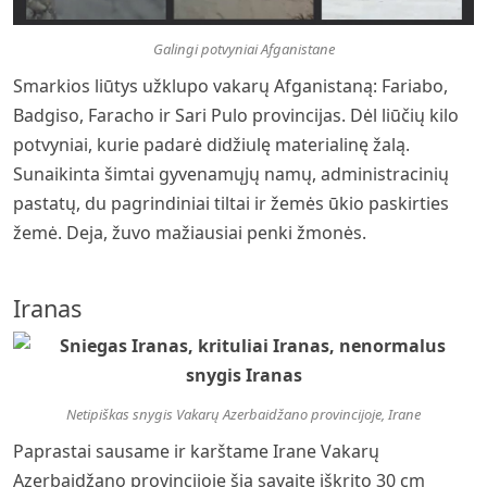
Galingi potvyniai Afganistane
Smarkios liūtys užklupo vakarų Afganistaną: Fariabo,
Badgiso, Faracho ir Sari Pulo provincijas. Dėl liūčių kilo
potvyniai, kurie padarė didžiulę materialinę žalą.
Sunaikinta šimtai gyvenamųjų namų, administracinių
pastatų, du pagrindiniai tiltai ir žemės ūkio paskirties
žemė. Deja, žuvo mažiausiai penki žmonės.
Iranas
Netipiškas snygis Vakarų Azerbaidžano provincijoje, Irane
Paprastai sausame ir karštame Irane Vakarų
Azerbaidžano provincijoje šią savaitę iškrito 30 cm