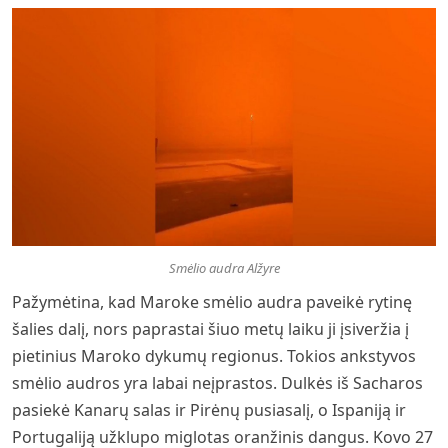
Smėlio audra Alžyre
Pažymėtina, kad Maroke smėlio audra paveikė rytinę
šalies dalį, nors paprastai šiuo metų laiku ji įsiveržia į
pietinius Maroko dykumų regionus. Tokios ankstyvos
smėlio audros yra labai neįprastos. Dulkės iš Sacharos
pasiekė Kanarų salas ir Pirėnų pusiasalį, o Ispaniją ir
Portugaliją užklupo miglotas oranžinis dangus. Kovo 27