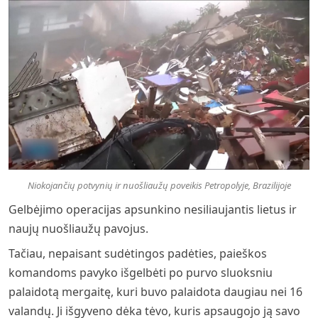
Niokojančių potvynių ir nuošliaužų poveikis Petropolyje, Brazilijoje
Gelbėjimo operacijas apsunkino nesiliaujantis lietus ir
naujų nuošliaužų pavojus.
Tačiau, nepaisant sudėtingos padėties, paieškos
komandoms pavyko išgelbėti po purvo sluoksniu
palaidotą mergaitę, kuri buvo palaidota daugiau nei 16
valandų. Ji išgyveno dėka tėvo, kuris apsaugojo ją savo