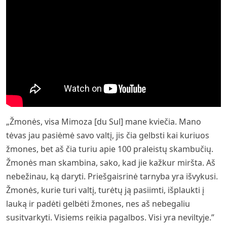
„Žmonės, visa Mimoza [du Sul] mane kviečia. Mano
tėvas jau pasiėmė savo valtį, jis čia gelbsti kai kuriuos
žmones, bet aš čia turiu apie 100 praleistų skambučių.
Žmonės man skambina, sako, kad jie kažkur miršta. Aš
nebežinau, ką daryti. Priešgaisrinė tarnyba yra išvykusi.
Žmonės, kurie turi valtį, turėtų ją pasiimti, išplaukti į
lauką ir padėti gelbėti žmones, nes aš nebegaliu
susitvarkyti. Visiems reikia pagalbos. Visi yra neviltyje.”