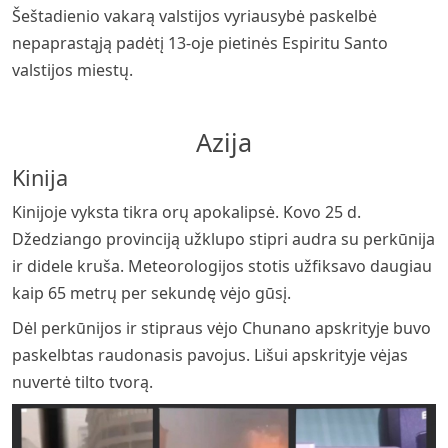
Šeštadienio vakarą valstijos vyriausybė paskelbė
nepaprastąją padėtį 13-oje pietinės Espiritu Santo
valstijos miestų.
Azija
Kinija
Kinijoje vyksta tikra orų apokalipsė. Kovo 25 d.
Džedziango provinciją užklupo stipri audra su perkūnija
ir didele kruša. Meteorologijos stotis užfiksavo daugiau
kaip 65 metrų per sekundę vėjo gūsį.
Dėl perkūnijos ir stipraus vėjo Chunano apskrityje buvo
paskelbtas raudonasis pavojus. Lišui apskrityje vėjas
nuvertė tilto tvorą.