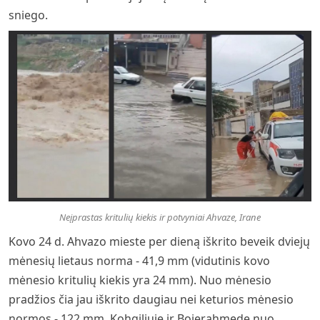
sniego.
Neįprastas kritulių kiekis ir potvyniai Ahvaze, Irane
Kovo 24 d. Ahvazo mieste per dieną iškrito beveik dviejų
mėnesių lietaus norma - 41,9 mm (vidutinis kovo
mėnesio kritulių kiekis yra 24 mm). Nuo mėnesio
pradžios čia jau iškrito daugiau nei keturios mėnesio
normos - 122 mm. Kohgiliuje ir Bojerahmede nuo