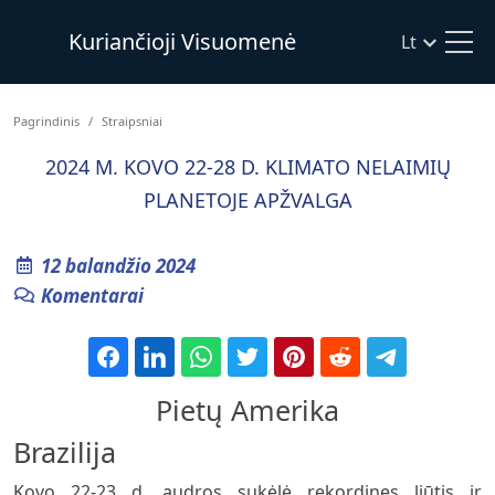
Kuriančioji Visuomenė
Lt
Pagrindinis
Straipsniai
2024 M. KOVO 22-28 D. KLIMATO NELAIMIŲ
PLANETOJE APŽVALGA
12 balandžio 2024
Komentarai
Pietų Amerika
Brazilija
Kovo 22-23 d. audros sukėlė rekordines liūtis ir