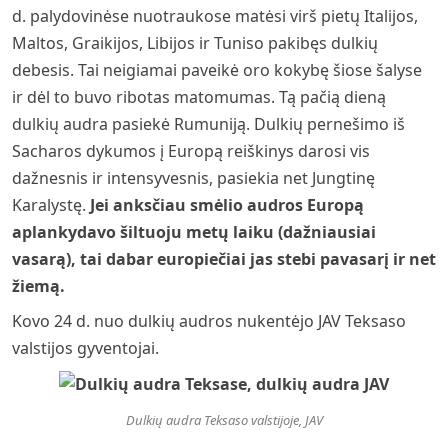
d. palydovinėse nuotraukose matėsi virš pietų Italijos,
Maltos, Graikijos, Libijos ir Tuniso pakibęs dulkių
debesis. Tai neigiamai paveikė oro kokybę šiose šalyse
ir dėl to buvo ribotas matomumas. Tą pačią dieną
dulkių audra pasiekė Rumuniją. Dulkių pernešimo iš
Sacharos dykumos į Europą reiškinys darosi vis
dažnesnis ir intensyvesnis, pasiekia net Jungtinę
Karalystę.
Jei anksčiau smėlio audros Europą
aplankydavo šiltuoju metų laiku (dažniausiai
vasarą), tai dabar europiečiai jas stebi pavasarį ir net
žiemą.
Kovo 24 d. nuo dulkių audros nukentėjo JAV Teksaso
valstijos gyventojai.
Dulkių audra Teksaso valstijoje, JAV