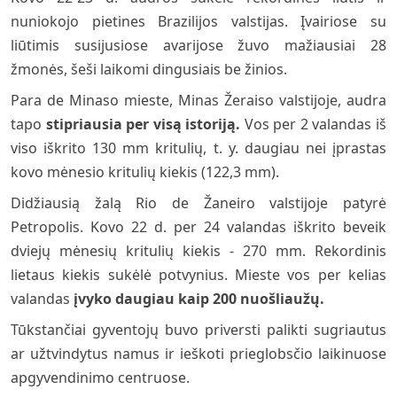
nuniokojo pietines Brazilijos valstijas. Įvairiose su
liūtimis susijusiose avarijose žuvo mažiausiai 28
žmonės, šeši laikomi dingusiais be žinios.
Para de Minaso mieste, Minas Žeraiso valstijoje, audra
tapo
stipriausia per visą istoriją.
Vos per 2 valandas iš
viso iškrito 130 mm kritulių, t. y. daugiau nei įprastas
kovo mėnesio kritulių kiekis (122,3 mm).
Didžiausią žalą Rio de Žaneiro valstijoje patyrė
Petropolis. Kovo 22 d. per 24 valandas iškrito beveik
dviejų mėnesių kritulių kiekis - 270 mm. Rekordinis
lietaus kiekis sukėlė potvynius. Mieste vos per kelias
valandas
įvyko daugiau kaip 200 nuošliaužų.
Tūkstančiai gyventojų buvo priversti palikti sugriautus
ar užtvindytus namus ir ieškoti prieglobsčio laikinuose
apgyvendinimo centruose.