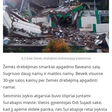
6,5 balo žemės drebėjimo Indonezijoje padariniai
Žemės drebėjimas smarkiai apgadino Baveano salą.
Sugriuvo daug namų ir maldos namų. Beveik visuose
30-yje salos kaimų per žemės drebėjimą apgadinti
namai.
Seisminio įvykio atgarsiai buvo stipriai juntami
Surabajos mieste. Vietos gyventojas Odi Sujadi sakė,
kad jį apėmė didelė panika, nes Surabajoje retai įvyksta