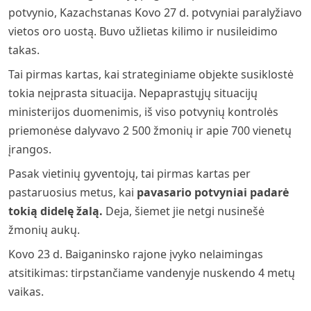
potvynio, Kazachstanas Kovo 27 d. potvyniai paralyžiavo
vietos oro uostą. Buvo užlietas kilimo ir nusileidimo
takas.
Tai pirmas kartas, kai strateginiame objekte susiklostė
tokia neįprasta situacija. Nepaprastųjų situacijų
ministerijos duomenimis, iš viso potvynių kontrolės
priemonėse dalyvavo 2 500 žmonių ir apie 700 vienetų
įrangos.
Pasak vietinių gyventojų, tai pirmas kartas per
pastaruosius metus, kai
pavasario potvyniai padarė
tokią didelę žalą.
Deja, šiemet jie netgi nusinešė
žmonių aukų.
Kovo 23 d. Baiganinsko rajone įvyko nelaimingas
atsitikimas: tirpstančiame vandenyje nuskendo 4 metų
vaikas.