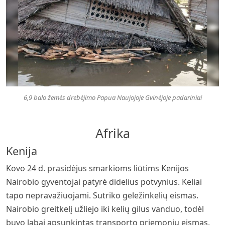
6,9 balo žemės drebėjimo Papua Naujojoje Gvinėjoje padariniai
Afrika
Kenija
Kovo 24 d. prasidėjus smarkioms liūtims Kenijos
Nairobio gyventojai patyrė didelius potvynius. Keliai
tapo nepravažiuojami. Sutriko geležinkelių eismas.
Nairobio greitkelį užliejo iki kelių gilus vanduo, todėl
buvo labai apsunkintas transporto priemonių eismas.