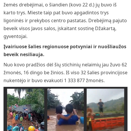
žemės drebėjimai, o šiandien (kovo 22 d.) jų buvo iš
karto trys. Mieste taip pat buvo apgadintos trys
ligoninės ir prekybos centro pastatas. Drebėjimą pajuto
beveik visos Javos salos, įskaitant sostinę Džakartą,
gyventojai.
Įvairiuose šalies regionuose potvyniai ir nuošliaužos
beveik nesiliauja.
Nuo kovo pradžios dėl šių stichinių nelaimių jau žuvo 62
žmonės, 16 dingo be žinios. Iš viso 32 šalies provincijose
nukentėjo ir buvo evakuoti 1 333 877 žmonės.