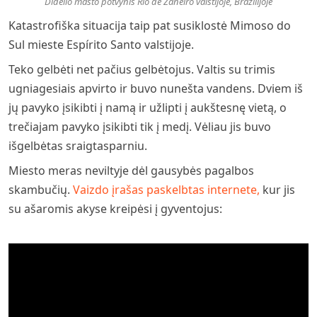
Didelio masto potvynis Rio de Žaneiro valstijoje, Brazilijoje
Katastrofiška situacija taip pat susiklostė Mimoso do
Sul mieste Espírito Santo valstijoje.
Teko gelbėti net pačius gelbėtojus. Valtis su trimis
ugniagesiais apvirto ir buvo nunešta vandens. Dviem iš
jų pavyko įsikibti į namą ir užlipti į aukštesnę vietą, o
trečiajam pavyko įsikibti tik į medį. Vėliau jis buvo
išgelbėtas sraigtasparniu.
Miesto meras neviltyje dėl gausybės pagalbos
skambučių.
Vaizdo įrašas paskelbtas internete,
kur jis
su ašaromis akyse kreipėsi į gyventojus: