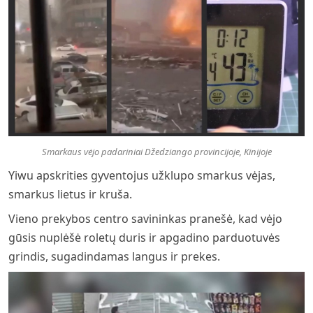
Smarkaus vėjo padariniai Džedziango provincijoje, Kinijoje
Yiwu apskrities gyventojus užklupo smarkus vėjas,
smarkus lietus ir kruša.
Vieno prekybos centro savininkas pranešė, kad vėjo
gūsis nuplėšė roletų duris ir apgadino parduotuvės
grindis, sugadindamas langus ir prekes.