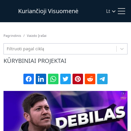
Kuriančioji Visuomenė
Lt
Pagrindinis
Vaizdo Įrašai
Filtruoti pagal ciklą
KŪRYBINIAI PROJEKTAI