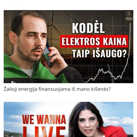
Žalioji energija finansuojama iš mano kišenės?