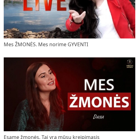
Mes ŽMONĖS. Mes norime GYVENTI
Esame žmonės. Tai yra mūsų kreipimasis