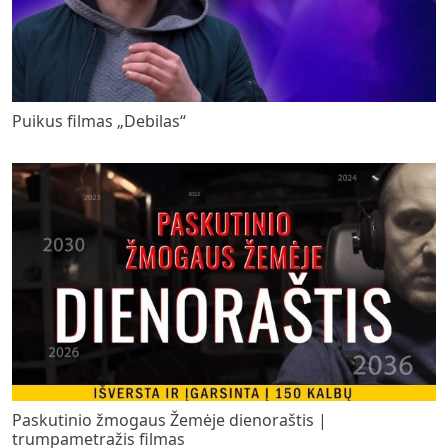
Puikus filmas „Debilas“
Paskutinio žmogaus Žemėje dienoraštis |
trumpametražis filmas