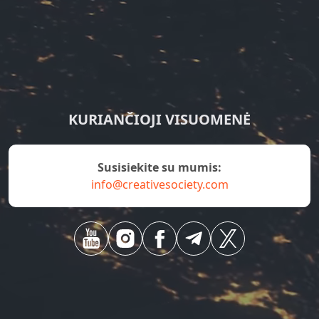
KURIANČIOJI VISUOMENĖ
susisiekite su mumis:
info@creativesociety.com