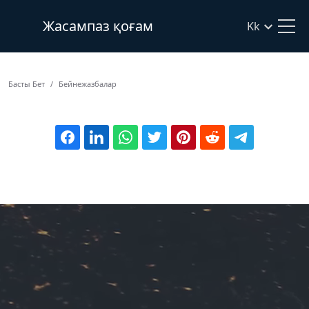
Жасампаз қоғам
Kk
Басты Бет
Бейнежазбалар