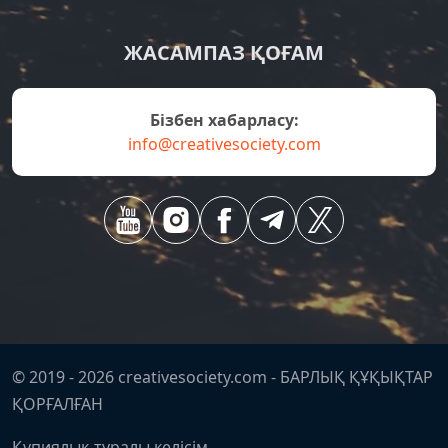
ЖАСАМПАЗ ҚОҒАМ
Бізбен хабарласу:
info@creativesociety.com
© 2019 -
2026
creativesociety.com -
БАРЛЫҚ ҚҰҚЫҚТАР
ҚОРҒАЛҒАН
Құпиялық туралы келісім