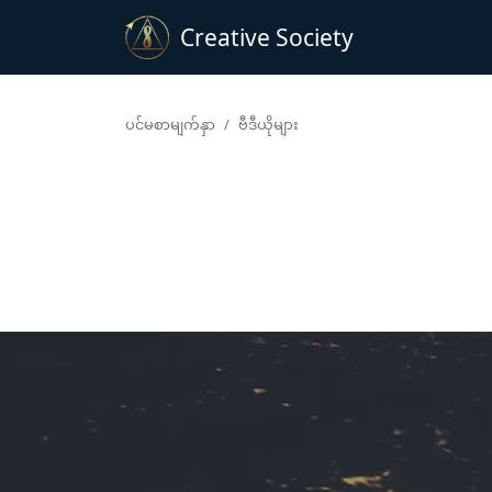
Creative Society
ပင်မစာမျက်နှာ
ဗီဒီယိုများ