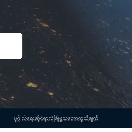
ပုဂ္ဂိုလ်ရေးဆိုင်ရာလုံခြုံမှုသဘောတူညီချက်