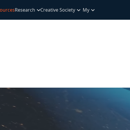
ources
Research
Creative Society
My