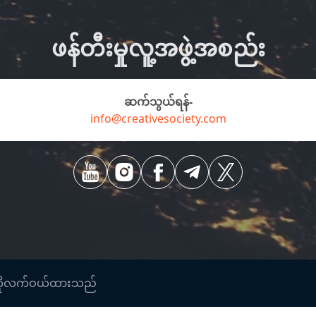
ဖန်တီးမှုလူ့အဖွဲ့အစည်း
ဆက်သွယ်ရန်-
info@creativesociety.com
ွင့်ကိုလက်ဝယ်ထားသည်