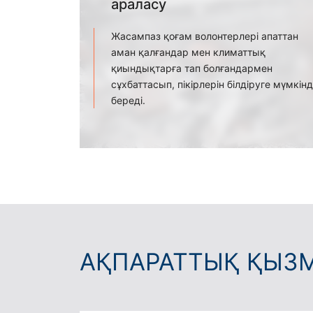
араласу
Жасампаз қоғам волонтерлері апаттан
аман қалғандар мен климаттық
қиындықтарға тап болғандармен
сұхбаттасып, пікірлерін білдіруге мүмкінд
береді.
АҚПАРАТТЫҚ ҚЫЗ