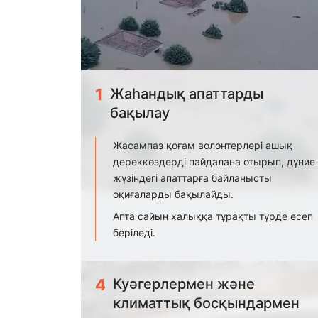
1
Жаһандық апаттарды
бақылау
Жасампаз қоғам волонтерлері ашық
дереккөздерді пайдалана отырып, дүние
жүзіндегі апаттарға байланысты
оқиғаларды бақылайды.
Апта сайын халыққа тұрақты түрде есеп
беріледі.
4
Куәгерлермен және
климаттық босқындармен