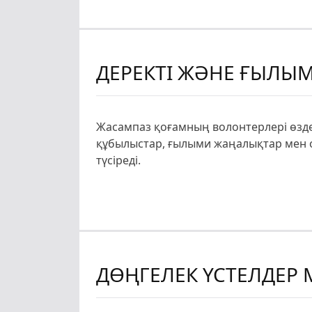
ДЕРЕКТІ ЖӘНЕ ҒЫЛЫ
Жасампаз қоғамның волонтерлері өзде
құбылыстар, ғылыми жаңалықтар мен о
түсіреді.
ДӨҢГЕЛЕК ҮСТЕЛДЕР 