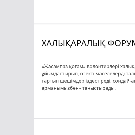
ХАЛЫҚАРАЛЫҚ ФОРУ
«Жасампаз қоғам» волонтерлері халы
ұйымдастырып, өзекті мәселелерді та
тартып шешімдер іздестіреді, сондай-
арманымызбен» таныстырады.