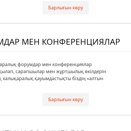
Барлығын көру
МДАР МЕН КОНФЕРЕНЦИЯЛАР
қаралық форумдар мен конференциялар
лқылап, сарапшылар мен жұртшылық өкілдерін
ақ халықаралық қауымдастықты біздің «алтын
Барлығын көру