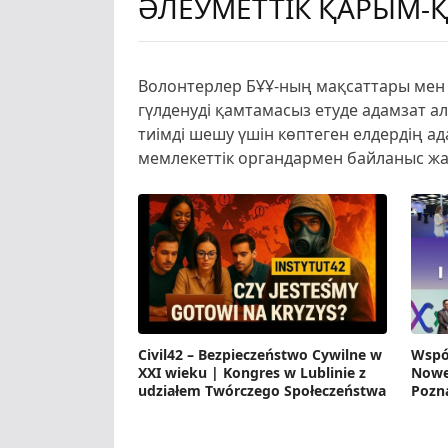
ӘЛЕУМЕТТІК ҚАРЫМ-Қ
Волонтерлер БҰҰ-ның мақсаттары мен 
гүлденуді қамтамасыз етуде адамзат а
тиімді шешу үшін көптеген елдердің 
мемлекеттік органдармен байланыс жа
Civil42 – Bezpieczeństwo Cywilne w
Wspó
XXI wieku | Kongres w Lublinie z
Nowe 
udziałem Twórczego Społeczeństwa
Pozna