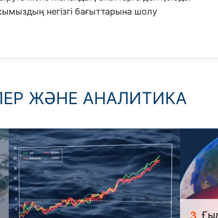
сымыздың негізгі бағыттарына шолу
ЛЕР ЖӘНЕ АНАЛИТИКА
3
Ғы