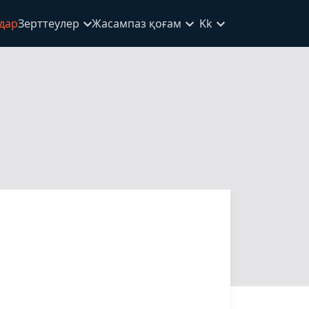
дар
Зерттеулер
Жасампаз қоғам
Kk