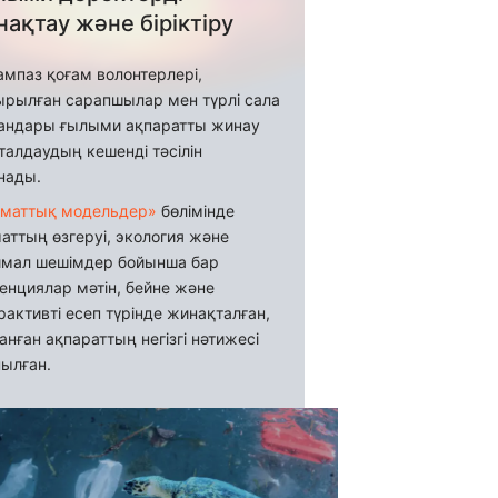
ақтау және біріктіру
мпаз қоғам волонтерлері,
рылған сарапшылар мен түрлі сала
андары ғылыми ақпаратты жинау
талдаудың кешенді тәсілін
нады.
иматтық модельдер»
бөлімінде
аттың өзгеруі, экология және
мал шешімдер бойынша бар
енциялар мәтін, бейне және
рактивті есеп түрінде жинақталған,
анған ақпараттың негізгі нәтижесі
ылған.