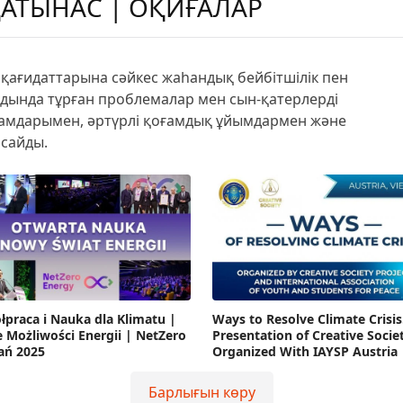
АТЫНАС | ОҚИҒАЛАР
қағидаттарына сәйкес жаһандық бейбітшілік пен
лдында тұрған проблемалар мен сын-қатерлерді
адамдарымен, әртүрлі қоғамдық ұйымдармен және
сайды.
łpraca i Nauka dla Klimatu |
Ways to Resolve Climate Crisis
Możliwości Energii | NetZero
Presentation of Creative Socie
ń 2025
Organized With IAYSP Austria
Барлығын көру