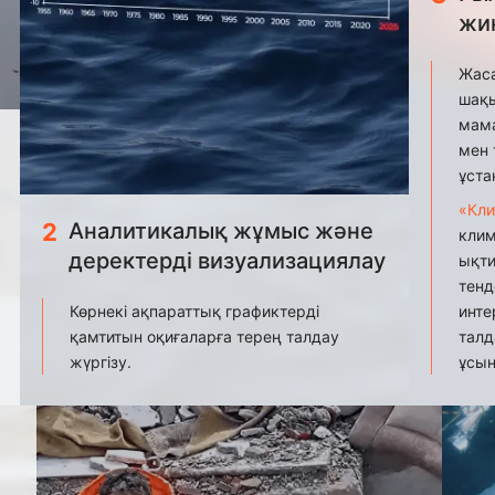
жин
Жаса
шақы
мам
мен 
ұста
«Кл
2
Аналитикалық жұмыс және
клим
деректерді визуализациялау
ықти
тенд
Көрнекі ақпараттық графиктерді
инте
қамтитын оқиғаларға терең талдау
талд
жүргізу.
ұсын