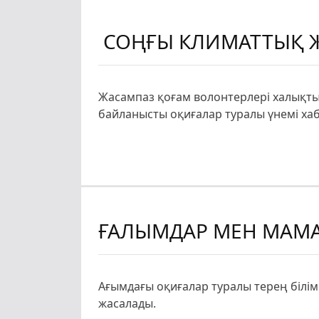
СОҢҒЫ КЛИМАТТЫҚ 
Жасампаз қоғам волонтерлері халықты
байланысты оқиғалар туралы үнемі хаб
ҒАЛЫМДАР МЕН МАМА
Ағымдағы оқиғалар туралы терең білі
жасалады.