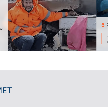
5
ік
МЕТ