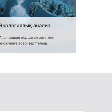
Экологиялық анализ
Апаттардың қоршаған орта мен
экожүйеге әсері зерттеледі.