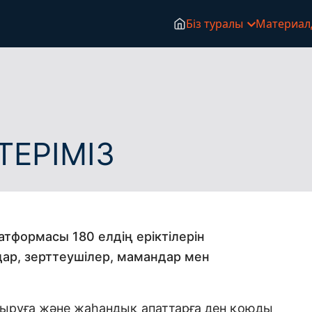
Біз туралы
Материал
ТЕРІМІЗ
атформасы 180 елдің еріктілерін
мдар, зерттеушілер, мамандар мен
ыруға және жаһандық апаттарға ден қоюды