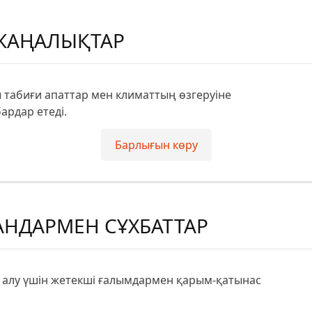
ЖАҢАЛЫҚТАР
 табиғи апаттар мен климаттың өзгеруіне
ардар етеді.
Барлығын көру
НДАРМЕН СҰХБАТТАР
м алу үшін жетекші ғалымдармен қарым-қатынас