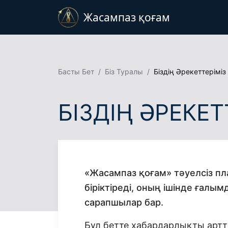
Жасампаз қоғам
Басты Бет
Біз Туралы
Біздің Әрекеттеріміз
БІЗДІҢ ӘРЕКЕТ
«Жасампаз қоғам» тәуелсіз пл
біріктіреді, оның ішінде ғалы
сарапшылар бар.
Бұл бетте хабардарлықты артт