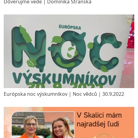
Dôverujme vede | Dominika Stranská
Európska noc výskumníkov | Noc vědců | 30.9.2022