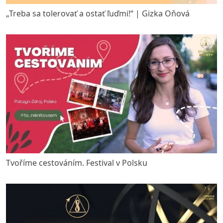
„Treba sa tolerovať a ostať ľuďmi!“ | Gizka Oňová
Tvoříme cestováním. Festival v Polsku