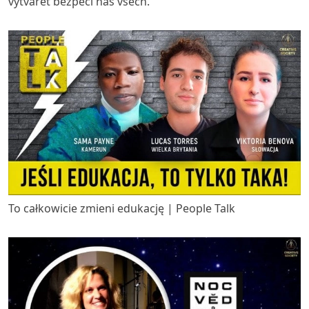
vytvářet bezpečí nás všech.
To całkowicie zmieni edukację | People Talk