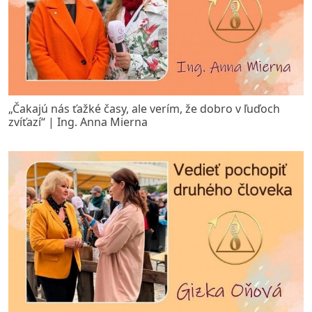
„Čakajú nás ťažké časy, ale verím, že dobro v ľuďoch
zvíťazí“ | Ing. Anna Mierna