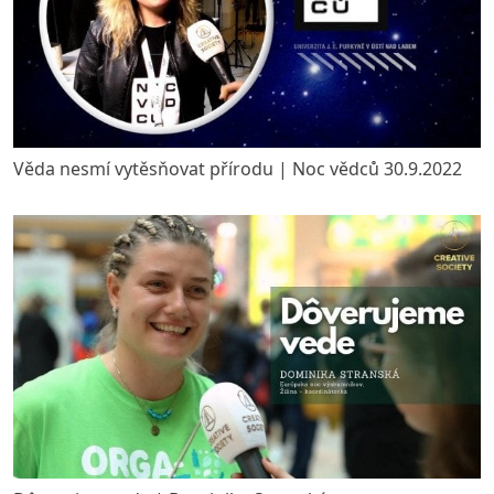
Věda nesmí vytěsňovat přírodu | Noc vědců 30.9.2022