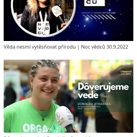
Věda nesmí vytěsňovat přírodu | Noc vědců 30.9.2022