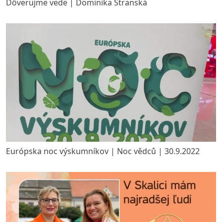
Dôverujme vede | Dominika Stranská
Európska noc výskumníkov | Noc vědců | 30.9.2022