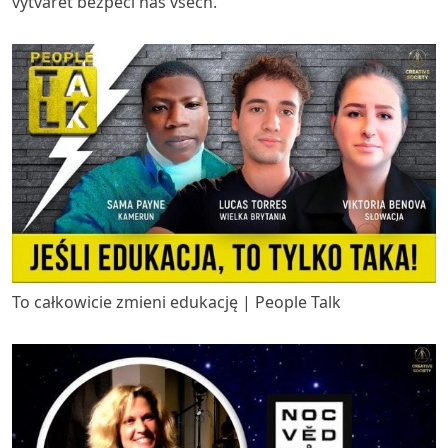
vytvářet bezpečí nás všech.
To całkowicie zmieni edukację | People Talk