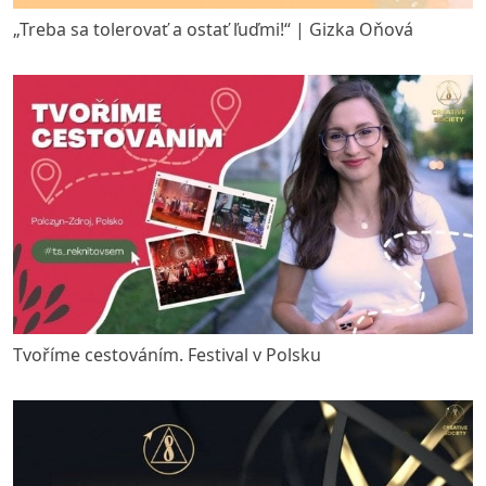
„Treba sa tolerovať a ostať ľuďmi!“ | Gizka Oňová
Tvoříme cestováním. Festival v Polsku