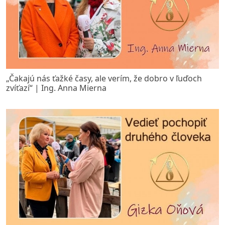
„Čakajú nás ťažké časy, ale verím, že dobro v ľuďoch
zvíťazí“ | Ing. Anna Mierna