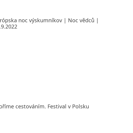
rópska noc výskumníkov | Noc vědců |
.9.2022
oříme cestováním. Festival v Polsku