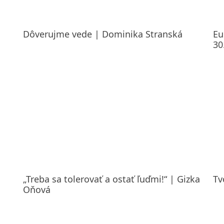
Dôverujme vede | Dominika Stranská
Eu
30
„Treba sa tolerovať a ostať ľuďmi!“ | Gizka
Tv
Oňová