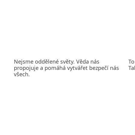
Nejsme oddělené světy. Věda nás
To
propojuje a pomáhá vytvářet bezpečí nás
Ta
všech.