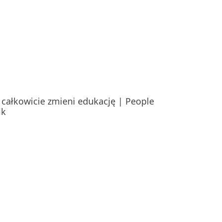
 całkowicie zmieni edukację | People
lk