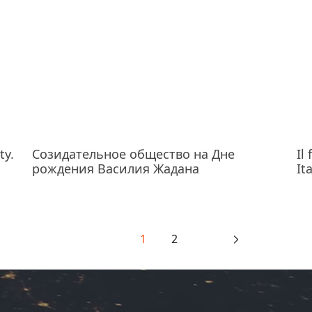
ty.
Созидательное общество на Дне
Il
рождения Василия Жадана
It
1
2