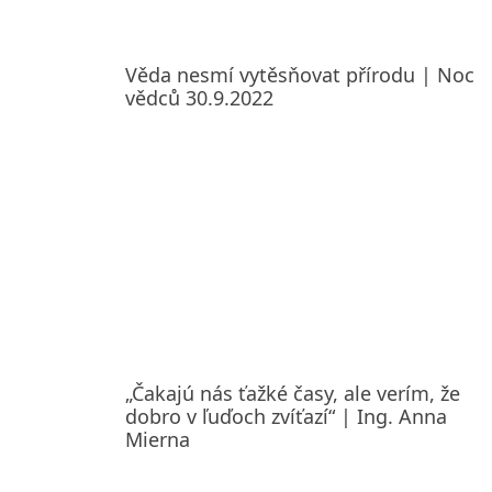
Věda nesmí vytěsňovat přírodu | Noc
vědců 30.9.2022
„Čakajú nás ťažké časy, ale verím, že
dobro v ľuďoch zvíťazí“ | Ing. Anna
Mierna