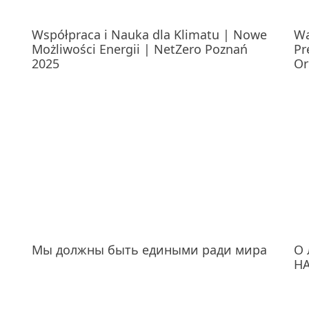
Współpraca i Nauka dla Klimatu | Nowe
Wa
Możliwości Energii | NetZero Poznań
Pr
2025
Or
Мы должны быть едиными ради мира
О 
Н