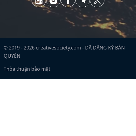
© 2019 -
2026
creativesociety.com -
ĐÃ ĐĂNG KÝ BẢN
QUYỀN
Thỏa thuận bảo mật