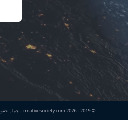
© 2019 -
2026
creativesociety.com -
جملہ حقو