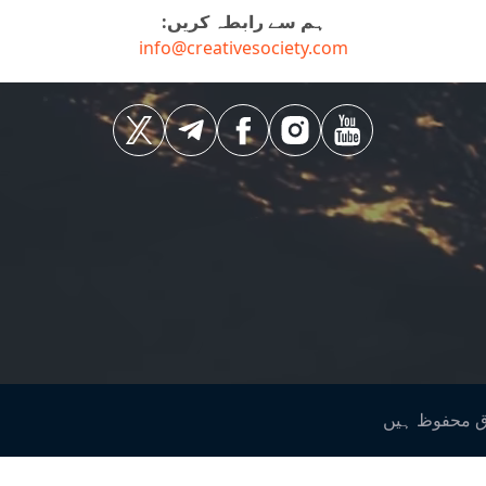
ہم سے رابطہ کریں:
info@creativesociety.com
ق محفوظ ہیں