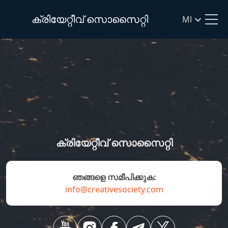
ക്രിയേറ്റീവ് സൊസൈറ്റി
Ml
ക്രിയേറ്റീവ് സൊസൈറ്റി
ഞങ്ങളെ സമീപിക്കുക:
info@creativesociety.com