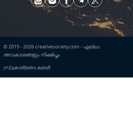
© 2019 -
2026
creativesociety.com -
എല്ലാ
അവകാശങ്ങളും നിക്ഷിപ്തം
സ്വകാര്യതാ കരാർ