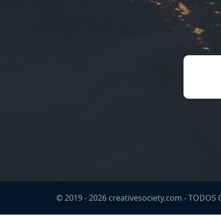
© 2019 -
2026
creativesociety.com -
TODOS O