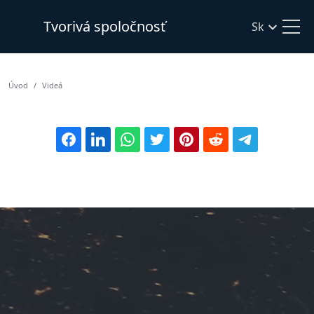
Tvorivá spoločnosť
Sk
Úvod
Videá