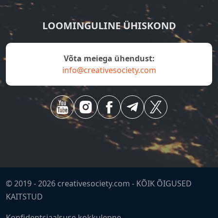
LOOMINGULINE ÜHISKOND
Võta meiega ühendust:
info@creativesociety.com
© 2019 -
2026
creativesociety.com -
KÕIK ÕIGUSED
KAITSTUD
Konfidentsiaalsuse kokkuleppe