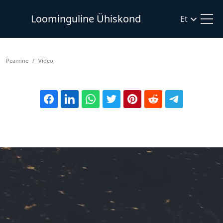
Loominguline Ühiskond
Et
Рeamine
Video