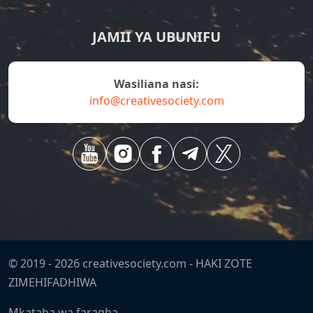
JAMII YA UBUNIFU
Wasiliana nasi:
info@creativesociety.com
© 2019 -
2026
creativesociety.com -
HAKI ZOTE
ZIMEHIFADHIWA
Mkataba wa faragha