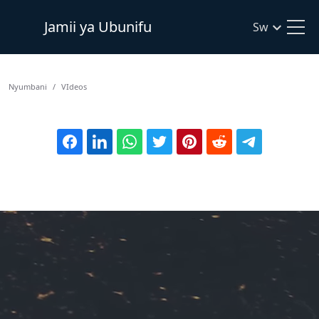
Jamii ya Ubunifu
Sw
Nyumbani
VIdeos