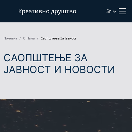
Креативно друштво
Sr
Почетна
О Нама
Саопштења За Јавност
САОПШТЕЊЕ ЗА
ЈАВНОСТ И НОВОСТИ