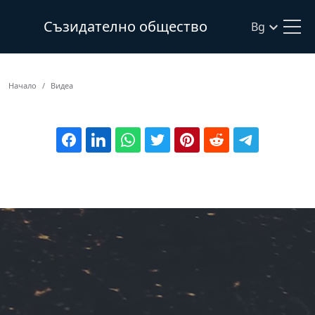
Съзидателно общество
Bg
Начало
Видеа